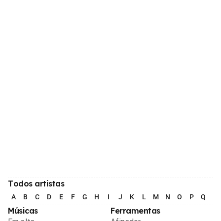
Todos artistas
A
B
C
D
E
F
G
H
I
J
K
L
M
N
O
P
Q
R
Músicas
Ferramentas