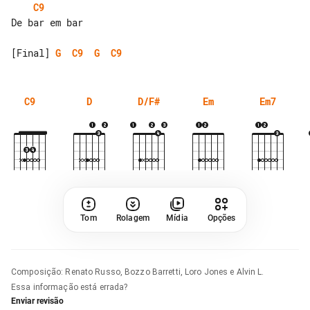
C9
De bar em bar

[Final] 
G
C9
G
C9
C9
D
D/F#
Em
Em7
Tom
Rolagem
Mídia
Opções
Composição
:
Renato Russo, Bozzo Barretti, Loro Jones e Alvin L.
Essa informação está errada?
Enviar revisão