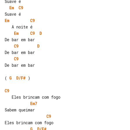
Em
C9
Em
C9
Em
C9
D
C9
D
C9
De bar em bar

( 
G
D/F#
 )

C9
Em7
C9
G
D/F#