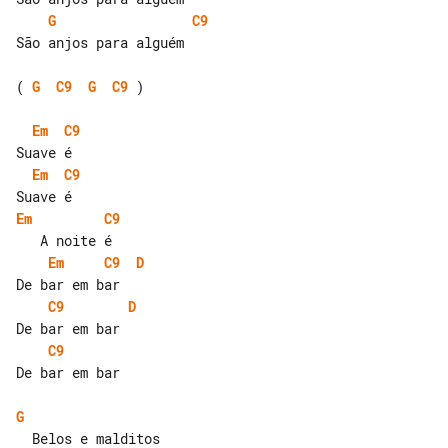
G
C9
São anjos para alguém

( 
G
C9
G
C9
 )

Em
C9
Em
C9
Em
C9
Em
C9
D
C9
D
C9
De bar em bar

G