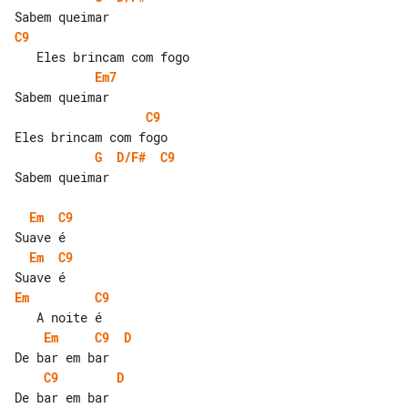
C9
Em7
C9
G
D/F#
C9
Sabem queimar

Em
C9
Em
C9
Em
C9
Em
C9
D
C9
D