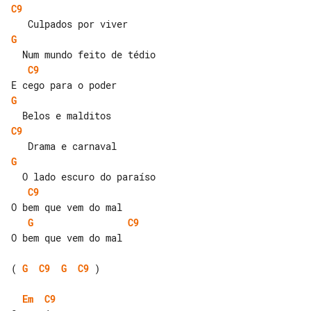
C9
G
C9
G
C9
G
C9
G
C9
O bem que vem do mal

( 
G
C9
G
C9
 )

Em
C9