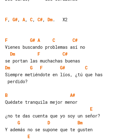
F
, 
G#
, 
A
, 
C
, 
C#
, 
Dm
.   X2

F
G#
A
C
C#
Dm
F
C#
Dm
G
F
G#
C
Siempre metiéndote en líos, ¿tú que has

 perdido?

B
A#
E
G
D
Bm
E