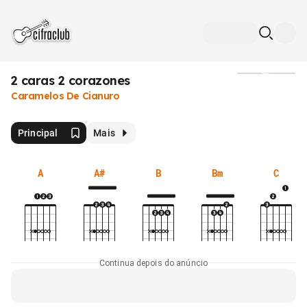
2 caras 2 corazones
Mídia
Caramelos De Cianuro
Principal
Mais
A
A#
B
Bm
C
Continua depois do anúncio