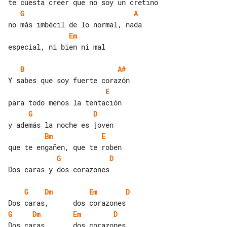
G
A
Em
especial, ni bien ni mal

B
A#
E
G
D
Bm
E
G
D
Dos caras y dos corazones

G
Dm
Em
D
G
Dm
Em
D
Dos caras,      dos corazones
