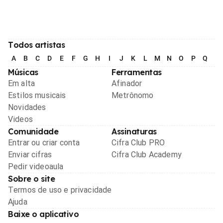
Todos artistas
A
B
C
D
E
F
G
H
I
J
K
L
M
N
O
P
Q
R
Músicas
Ferramentas
Em alta
Afinador
Estilos musicais
Metrônomo
Novidades
Videos
Comunidade
Assinaturas
Entrar ou criar conta
Cifra Club PRO
Enviar cifras
Cifra Club Academy
Pedir videoaula
Sobre o site
Termos de uso e privacidade
Ajuda
Baixe o aplicativo