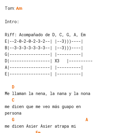
Tom
:
Am
Intro:

E|--2-0-2-0-2-3-2--| |--3)))----|    

B|--3-3-3-3-3-3-3--| |--3)))----|    

G|-----------------| |----------|    

D|-----------------| X3   |----------

A|-----------------| |----------|    

D
C
me dicen que me veo más guapo en 

G
A
Em