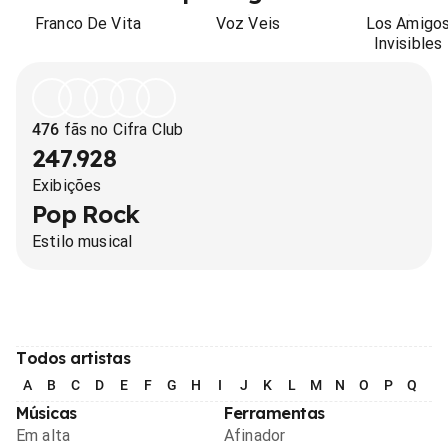
Franco De Vita
Voz Veis
Los Amigo
Invisibles
476
fãs no Cifra Club
247.928
Exibições
Pop Rock
Estilo musical
Todos artistas
A
B
C
D
E
F
G
H
I
J
K
L
M
N
O
P
Q
R
Músicas
Ferramentas
Em alta
Afinador