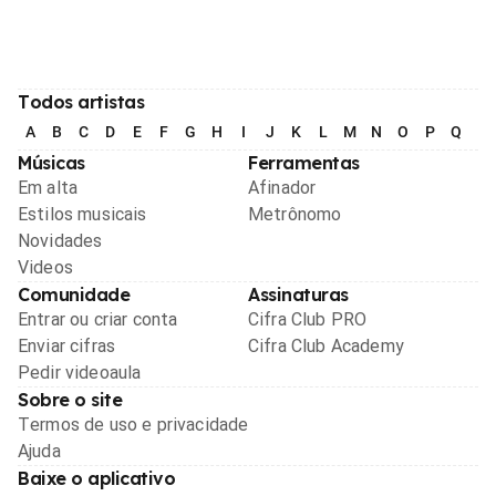
Todos artistas
A
B
C
D
E
F
G
H
I
J
K
L
M
N
O
P
Q
R
Músicas
Ferramentas
Em alta
Afinador
Estilos musicais
Metrônomo
Novidades
Videos
Comunidade
Assinaturas
Entrar ou criar conta
Cifra Club PRO
Enviar cifras
Cifra Club Academy
Pedir videoaula
Sobre o site
Termos de uso e privacidade
Ajuda
Baixe o aplicativo