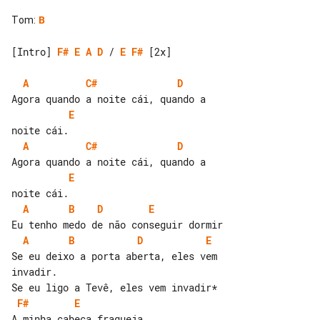
Tom
:
B
[Intro] 
F#
E
A
D
 / 
E
F#
 [2x]

A
C#
D
E
A
C#
D
E
A
B
D
E
A
B
D
E
Se eu deixo a porta aberta, eles vem 

invadir.

F#
E