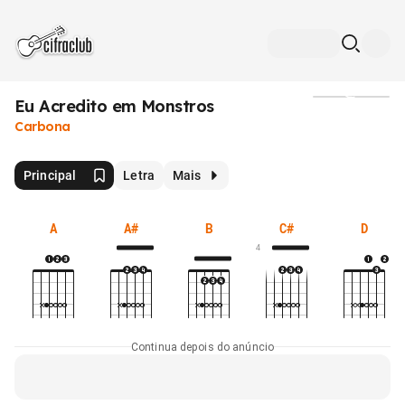
Eu Acredito em Monstros
Mídia
Carbona
Principal
Letra
Mais
A
A#
B
C#
D
4
Continua depois do anúncio