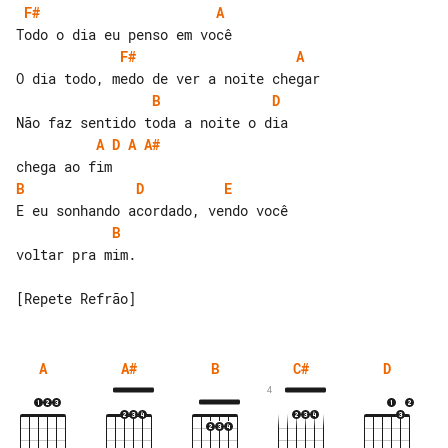
F#
A
F#
A
B
D
A
D
A
A#
B
D
E
B
voltar pra mim.

A
A#
B
C#
D
4