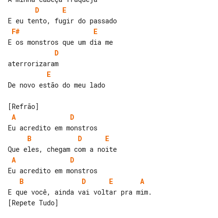
D
E
F#
E
D
E
De novo estão do meu lado

A
D
B
D
E
A
D
B
D
E
A
E que você, ainda vai voltar pra mim. 

[Repete Tudo]
