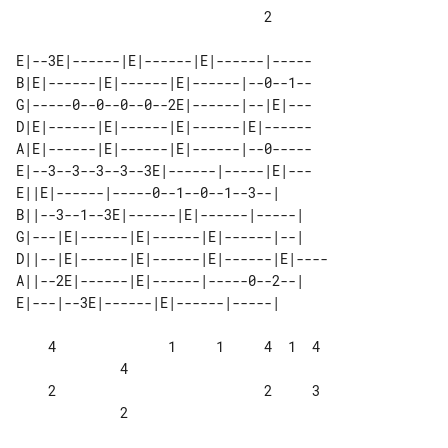
                               2

E|--3E|------|E|------|E|------|-----

B|E|------|E|------|E|------|--0--1--

G|-----0--0--0--0--2E|------|--|E|---

D|E|------|E|------|E|------|E|------

A|E|------|E|------|E|------|--0-----

E|--3--3--3--3--3E|------|-----|E|---

E||E|------|-----0--1--0--1--3--|      

B||--3--1--3E|------|E|------|-----|   

G|---|E|------|E|------|E|------|--|   

D||--|E|------|E|------|E|------|E|----

A||--2E|------|E|------|-----0--2--|   

    4              1     1     4  1  4 

             4

    2                          2     3 

             2
