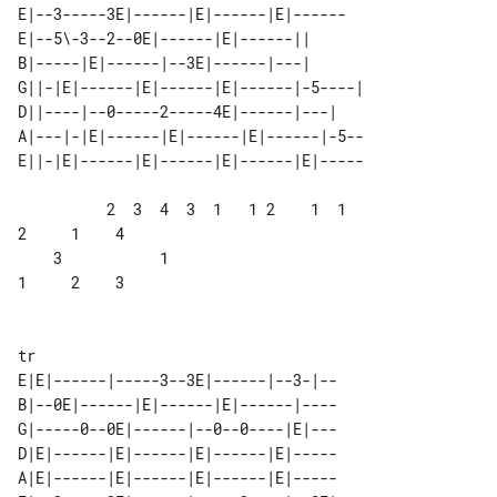
E|--3-----3E|------|E|------|E|------

E|--5\-3--2--0E|------|E|------||      

B|-----|E|------|--3E|------|---|      

G||-|E|------|E|------|E|------|-5----|

D||----|--0-----2-----4E|------|---|   

A|---|-|E|------|E|------|E|------|-5--

          2  3  4  3  1   1 2    1  1  

2     1    4

    3           1                      

1     2    3

tr

E|E|------|-----3--3E|------|--3-|--

B|--0E|------|E|------|E|------|----

G|-----0--0E|------|--0--0----|E|---

D|E|------|E|------|E|------|E|-----

A|E|------|E|------|E|------|E|-----
