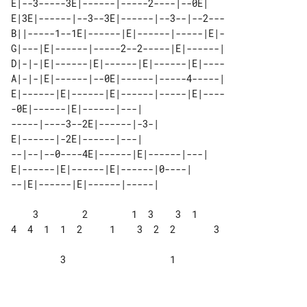
E|--3-----3E|------|-----2----|--0E|

E|3E|------|--3--3E|------|--3--|--2---

B||-----1--1E|------|E|------|-----|E|-

G|---|E|------|-----2--2-----|E|------|

D|-|-|E|------|E|------|E|------|E|----

A|-|-|E|------|--0E|------|-----4-----|

E|------|E|------|E|------|-----|E|----

-0E|------|E|------|---|             

-----|----3--2E|------|-3-|          

E|------|-2E|------|---|             

--|--|--0----4E|------|E|------|---| 

E|------|E|------|E|------|0----|    

    3        2        1  3    3  1     

4  4  1  1  2     1    3  2  2       3

         3                   1
