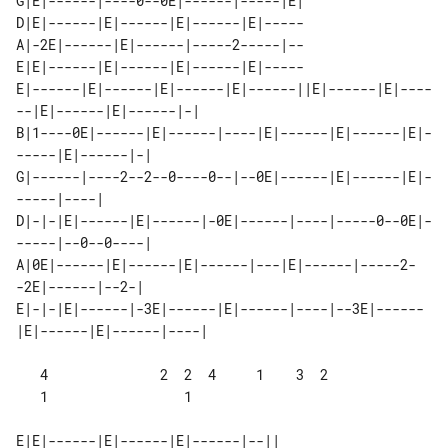
G|E|------|----0--0E|------|-----|E|

D|E|------|E|------|E|------|E|-----

A|-2E|------|E|------|-----2-----|--

E|E|------|E|------|E|------|E|-----

E|------|E|------|E|------|E|------||E|------|E|----
--|E|------|E|------|-| 

B|1----0E|------|E|------|----|E|------|E|------|E|-
-----|E|------|-|       

G|------|----2--2--0----0--|--0E|------|E|------|E|-
-----|----|             

D|-|-|E|------|E|------|-0E|------|----|-----0--0E|-
-----|--0--0----|       

A|0E|------|E|------|E|------|---|E|------|-----2-
-2E|------|--2-|          

E|-|-|E|------|-3E|------|E|------|----|--3E|------
   4              2  2  4     1    3  2

   1                 1

E|E|------|E|------|E|------|--|| 
