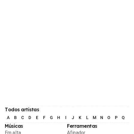
Todos artistas
A
B
C
D
E
F
G
H
I
J
K
L
M
N
O
P
Q
R
Músicas
Ferramentas
Em alta
Afinador