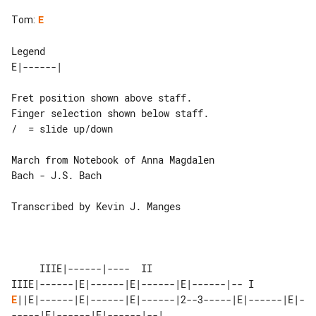
Tom
:
E
Legend

Fret position shown above staff.

Finger selection shown below staff.

/  = slide up/down

March from Notebook of Anna Magdalen 

Bach - J.S. Bach

Transcribed by Kevin J. Manges

     IIIE|------|----  II 

E
||E|------|E|------|E|------|2--3-----|E|------|E|-