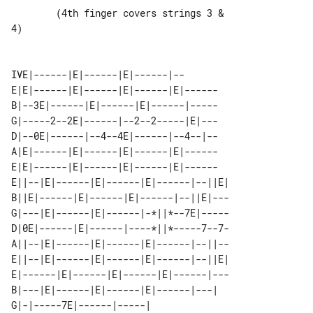
        (4th finger covers strings 3 & 

4)

E|E|------|E|------|E|------|E|------

B|--3E|------|E|------|E|------|-----

G|-----2--2E|------|--2--2-----|E|---

D|--0E|------|--4--4E|------|--4--|--

A|E|------|E|------|E|------|E|------

E|E|------|E|------|E|------|E|------

E||--|E|------|E|------|E|------|--||E|

B||E|------|E|------|E|------|--||E|---

G|---|E|------|E|------|-*||*--7E|-----

D|0E|------|E|------|----*||*-----7--7-

A||--|E|------|E|------|E|------|--||--

E||--|E|------|E|------|E|------|--||E|

E|------|E|------|E|------|E|------|---

B|---|E|------|E|------|E|------|---|  

G|-|-----7E|------|-----|              
