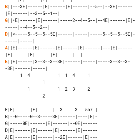
B
||---3E|------|E|------|E|------|--5--|--3E|------
G
||*E|------|E|------|-----2--4--5--|--4E|------|E|-
D
||*-----5--5--5--5E|------|-----|-----5--5--5--5E|-
A
||E|------|E|------|E|------|E|------|---|E|------
E
||E|------|3--3--3--3E|------|-----|-----3--3--3-
-3E|------|-----|

      1  4           1  1  4     1     

               1

         1           1  2  3     2     

               2

E|E|------|E|------|--3-----3---5h7-|

B|--0-----0--3-----3E|------|----|E|-

G|-----0E|------|E|------|--0E|------

D|E|------|E|------|E|------|E|------

A|E|------|E|------|--2E|------|E|---
