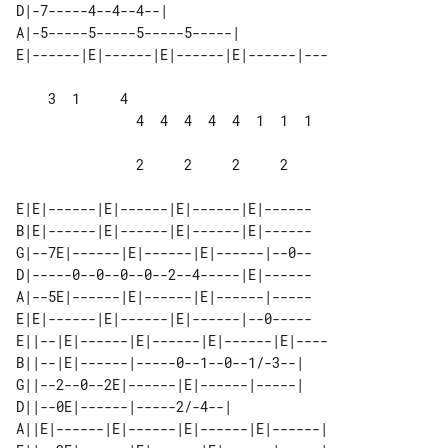
D|-7-----4--4--4--|                    

A|-5-----5-----5-----5-----|           

    3  1     4                         

               4  4  4  4  4  1  1  1

               2     2     2     2

E|E|------|E|------|E|------|E|------

B|E|------|E|------|E|------|E|------

G|--7E|------|E|------|E|------|--0--

D|-----0--0--0--0--2--4-----|E|------

A|--5E|------|E|------|E|------|-----

E|E|------|E|------|E|------|--0-----

E||--|E|------|E|------|E|------|E|----

B||--|E|------|-----0--1--0--1/-3--|   

G||--2--0--2E|------|E|------|-----|   

D||--0E|------|-----2/-4--|            

A||E|------|E|------|E|------|E|------|
