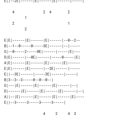
    4              2  4        2       

          1

    2                          1       

          2

E|E|------|E|------|E|------|--0--2--

B|--1--0-----0-----3E|------|--|-----

G|--0-----2-----0E|------|-----|E|---

D|E|------|--0E|------|-----0-----|E|

A|E|------|E|------|E|------|E|------

E|E|------|E|------|--3E|------|-----

E||--3E|------|-----3E|------|-----|   

B|3--3--3-----0--0--0--|               

G|---|E|------|E|------|E|------|--|   

D|------|E|------|E|------|E|------|--|

A||--|E|------|E|------|E|------|E|----

                   4     2     4  3
