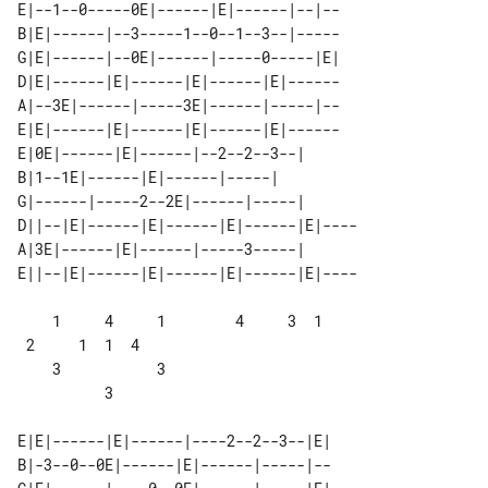
E|--1--0-----0E|------|E|------|--|--

B|E|------|--3-----1--0--1--3--|-----

G|E|------|--0E|------|-----0-----|E|

D|E|------|E|------|E|------|E|------

A|--3E|------|-----3E|------|-----|--

E|E|------|E|------|E|------|E|------

E|0E|------|E|------|--2--2--3--|      

B|1--1E|------|E|------|-----|         

G|------|-----2--2E|------|-----|      

D||--|E|------|E|------|E|------|E|----

A|3E|------|E|------|-----3-----|      

    1     4     1        4     3  1    

 2     1  1  4

    3           3                      

          3

E|E|------|E|------|----2--2--3--|E|

B|-3--0--0E|------|E|------|-----|--
