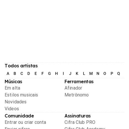
Todos artistas
A
B
C
D
E
F
G
H
I
J
K
L
M
N
O
P
Q
R
Músicas
Ferramentas
Em alta
Afinador
Estilos musicais
Metrônomo
Novidades
Videos
Comunidade
Assinaturas
Entrar ou criar conta
Cifra Club PRO