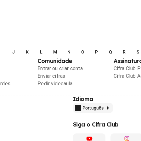
I
J
K
L
M
N
O
P
Q
R
S
Comunidade
Assinatur
Entrar ou criar conta
Cifra Club 
Enviar cifras
Cifra Club 
ordes
Pedir videoaula
Idioma
Português
Siga o Cifra Club