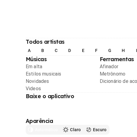
Todos artistas
A
B
C
D
E
F
G
H
Músicas
Ferramentas
Em alta
Afinador
Estilos musicais
Metrônomo
Novidades
Dicionário de ac
Videos
Baixe o aplicativo
Aparência
Automático
Claro
Escuro