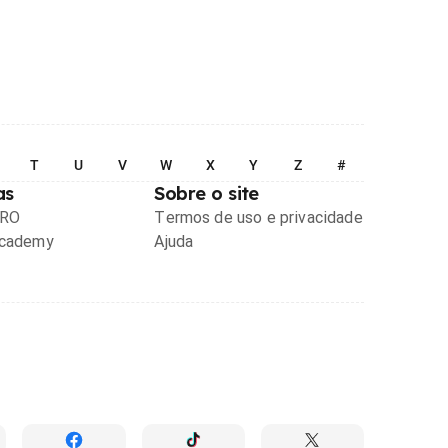
T
U
V
W
X
Y
Z
#
as
Sobre o site
PRO
Termos de uso e privacidade
Academy
Ajuda