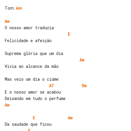
Tom
:
Am
Am
E
Felicidade e afeição

Am
Vivia ao alcance da mão

A7
Dm
E o nosso amor se acabou

Am
E
Am
E