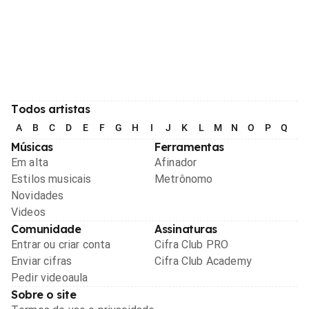
Todos artistas
A
B
C
D
E
F
G
H
I
J
K
L
M
N
O
P
Q
R
Músicas
Ferramentas
Em alta
Afinador
Estilos musicais
Metrônomo
Novidades
Videos
Comunidade
Assinaturas
Entrar ou criar conta
Cifra Club PRO
Enviar cifras
Cifra Club Academy
Pedir videoaula
Sobre o site