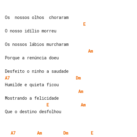
E
O nosso idílio morreu

Am
Porque a renúncia doeu

A7
Dm
Am
E
Am
A7
Am
Dm
E