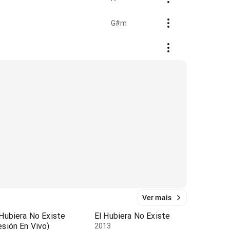
G#m
Ver mais
 Hubiera No Existe
El Hubiera No Existe
esión En Vivo)
2013