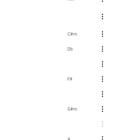
C#m
Db
F#
G#m
A