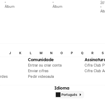
•
•
20
Álbum
Álbum
•
Ál
I
J
K
L
M
N
O
P
Q
R
S
Comunidade
Assinatur
Entrar ou criar conta
Cifra Club 
Enviar cifras
Cifra Club 
ordes
Pedir videoaula
Idioma
Português