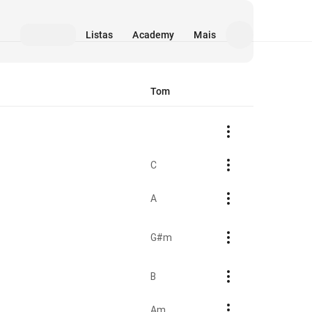
Listas
Academy
Mais
Tom
C
A
G#m
B
Am