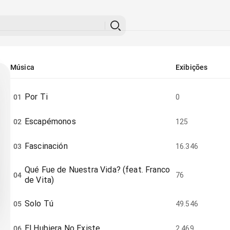
Música
Exibições
Por Ti
01
0
Escapémonos
02
125
Fascinación
03
16.346
Qué Fue de Nuestra Vida? (feat. Franco
04
76
de Vita)
Solo Tú
05
49.546
El Hubiera No Existe
06
2.469