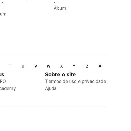
•
14
Álbum
bum
T
U
V
W
X
Y
Z
#
as
Sobre o site
PRO
Termos de uso e privacidade
Academy
Ajuda