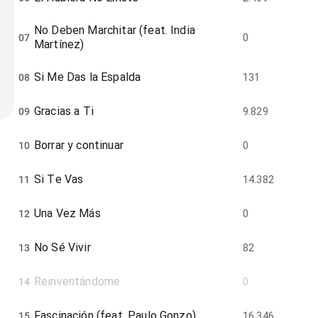
No Deben Marchitar (feat. India
07
0
Martínez)
Si Me Das la Espalda
08
131
Gracias a Ti
09
9.829
Borrar y continuar
10
0
Si Te Vas
11
14.382
Una Vez Más
12
0
No Sé Vivir
13
82
Reinventándome
14
0
Fascinación (feat. Paulo Gonzo)
15
16.346