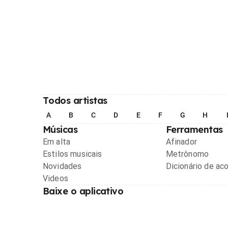
Todos artistas
A
B
C
D
E
F
G
H
Músicas
Ferramentas
Em alta
Afinador
Estilos musicais
Metrônomo
Novidades
Dicionário de ac
Videos
Baixe o aplicativo