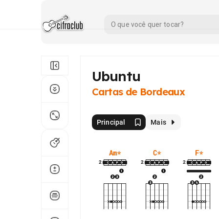
Ubuntu
Cartas de Bordeaux
Principal
Mais
Am
*
C
*
F
*
2
2
2