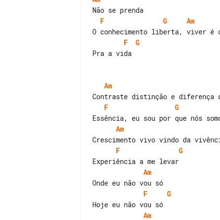
F
G
Am
F
G
Pra a vida

Am
F
G
Am
F
G
Am
F
G
Am