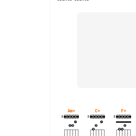
Am
*
C
*
F
*
2
2
2