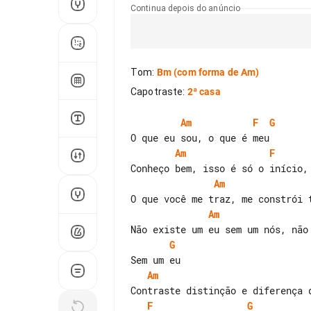
Continua depois do anúncio
Tom
:
Bm
(com forma de Am)
Capotraste
:
2ª casa
Am
F
G
Am
F
Am
Am
G
Am
F
G