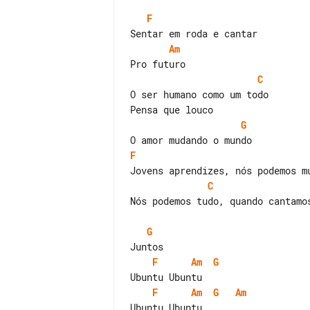
F
Am
C
O ser humano como um todo

G
F
C
Nós podemos tudo, quando cantamos
G
F
Am
G
F
Am
G
Am