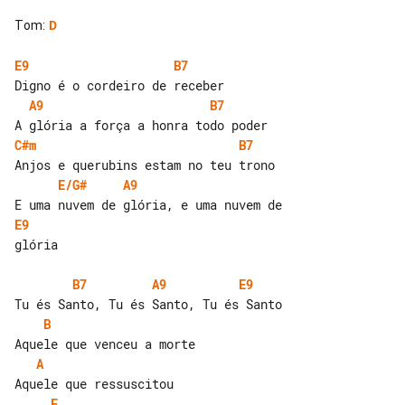
Tom
:
D
E9
B7
A9
B7
C#m
B7
E/G#
A9
E9
glória

B7
A9
E9
B
A
E