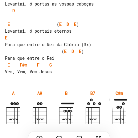
D
E
                   (
E
D
E
)

E
                       (
E
D
E
)

E
F#m
F
G
A
A9
B
B7
C#m
4