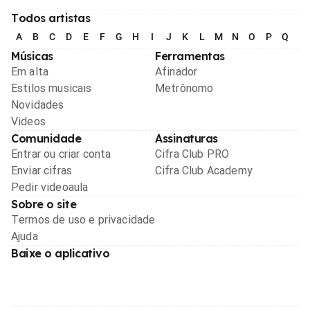
Todos artistas
A
B
C
D
E
F
G
H
I
J
K
L
M
N
O
P
Q
R
Músicas
Ferramentas
Em alta
Afinador
Estilos musicais
Metrônomo
Novidades
Videos
Comunidade
Assinaturas
Entrar ou criar conta
Cifra Club PRO
Enviar cifras
Cifra Club Academy
Pedir videoaula
Sobre o site
Termos de uso e privacidade
Ajuda
Baixe o aplicativo