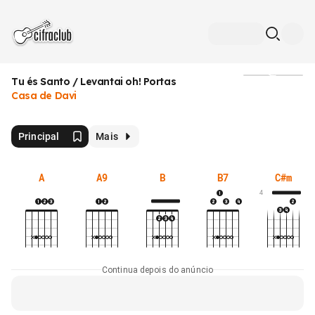
Tu és Santo / Levantai oh! Portas
Mídia
Casa de Davi
Principal
Mais
A
A9
B
B7
C#m
4
Continua depois do anúncio