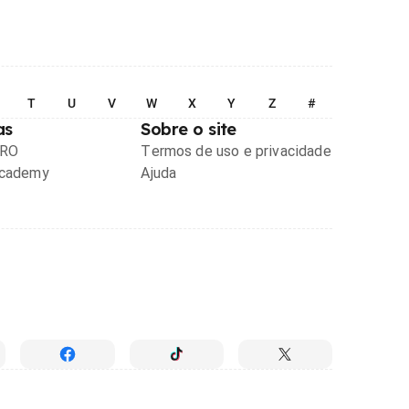
T
U
V
W
X
Y
Z
#
as
Sobre o site
PRO
Termos de uso e privacidade
Academy
Ajuda