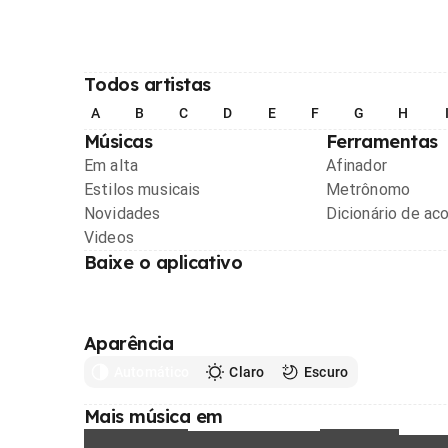
Todos artistas
A
B
C
D
E
F
G
H
Músicas
Ferramentas
Em alta
Afinador
Estilos musicais
Metrônomo
Novidades
Dicionário de ac
Videos
Baixe o aplicativo
Aparência
Automático
Claro
Escuro
Mais música em