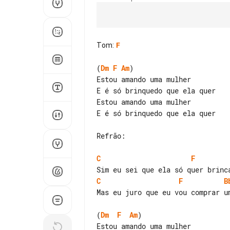
Tom
:
F
(
Dm
F
Am
)

Estou amando uma mulher

E é só brinquedo que ela quer

Estou amando uma mulher

E é só brinquedo que ela quer

Refrão:

C
F
C
F
B
Mas eu juro que eu vou comprar um
(
Dm
F
Am
)

Estou amando uma mulher
