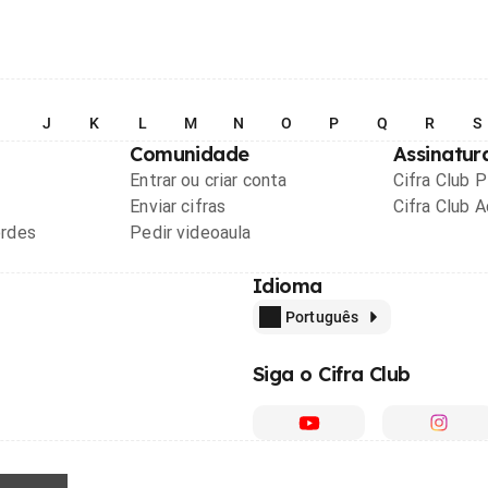
I
J
K
L
M
N
O
P
Q
R
S
Comunidade
Assinatur
Entrar ou criar conta
Cifra Club 
Enviar cifras
Cifra Club 
ordes
Pedir videoaula
Idioma
Português
Siga o Cifra Club