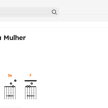
 Mulher
Dm
F