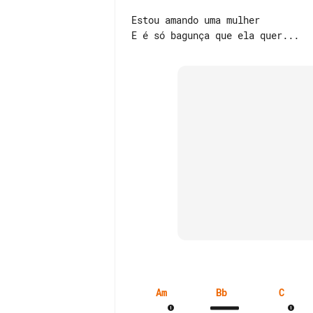
Estou amando uma mulher

Am
Bb
C