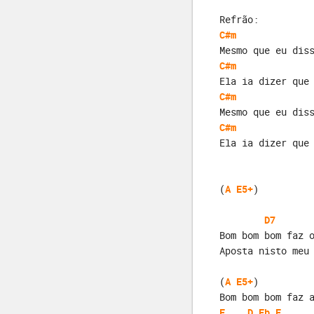
Refrão:
C#m
Mesmo que eu dis
C#m
Ela ia dizer que
C#m
Mesmo que eu dis
C#m
Ela ia dizer que
(
A
E5+
D7
Bom bom bom faz 
Aposta nisto meu
(
A
E5+
)         
Bom bom bom faz 
E
D
Eb
E