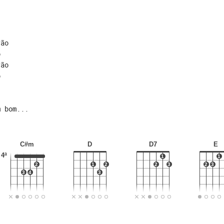
rão
o
rão
o
m bom...
C#m
D
D7
E
4ª
1
1
2
1
2
2
3
2
3
3
4
3