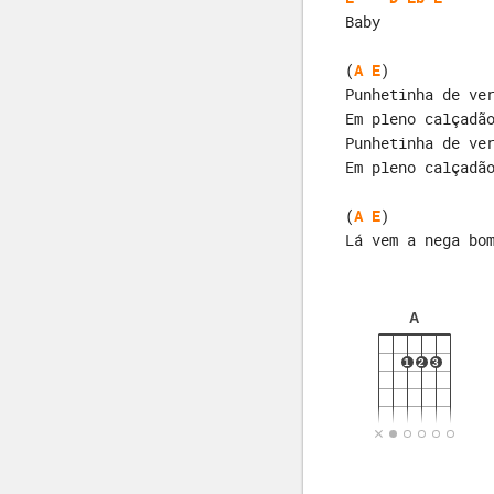
Baby
(
A
E
)

Punhetinha de ve
Em pleno calçadã
Punhetinha de ve
Em pleno calçadã
(
A
E
)

Lá vem a nega bo
A
1
2
3