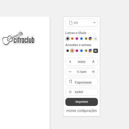
Letras e título
Acordes e artista
texto
restaurar
-
½ tom
A
Capotraste
Bb
exibir
B
imprimir
C
Db
resetar configurações
D
Eb