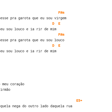
F#m
sesse pra garota que eu sou virgem
D
E
 eu sou louco e ia rir de mim
F#m
sesse pra garota que eu sou louco
D
E
 eu sou louco e ia rir de mim
o meu coração
 irmão
                                       
E5+
aquela nega do outro lado daquela rua