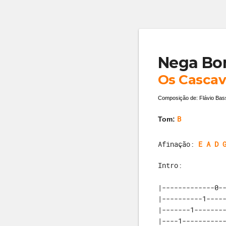
Nega B
Os Cascav
Composição de: Flávio Bas
B
Tom:
Afinação:
E A D 
Intro:
|-------------0--
|----------1-----
|-------1--------
|----1-----------