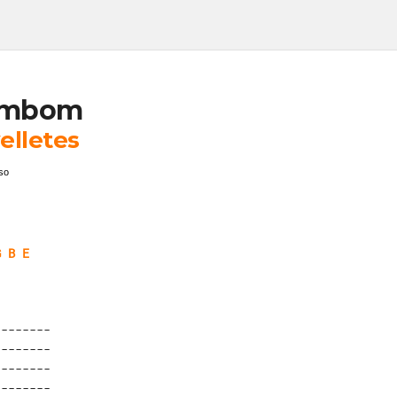
ombom
elletes
so
G B E
-------

-------

-------

-------
