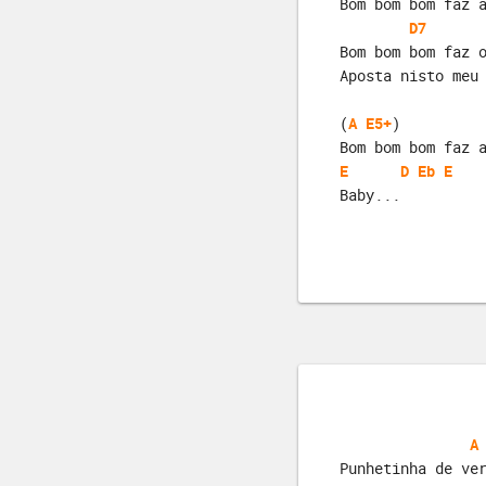
Bom bom bom faz 
D7
Bom bom bom faz 
Aposta nisto meu
(
A
E5+
)          
Bom bom bom faz 
E
D
Eb
E
Baby...
A
Punhetinha de ve