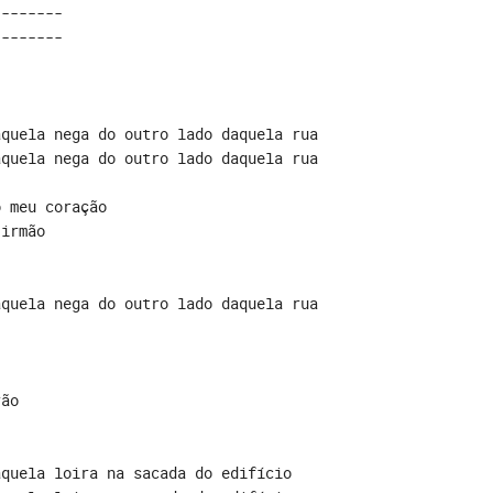
-------

--------
aquela nega do outro lado daquela rua
aquela nega do outro lado daquela rua
o meu coração
 irmão
                                      

aquela nega do outro lado daquela rua
rão
aquela loira na sacada do edifício