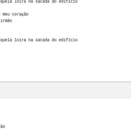
aquela loira na sacada do edifício
o meu coração
 irmão
                                      

aquela loira na sacada do edifício
rão