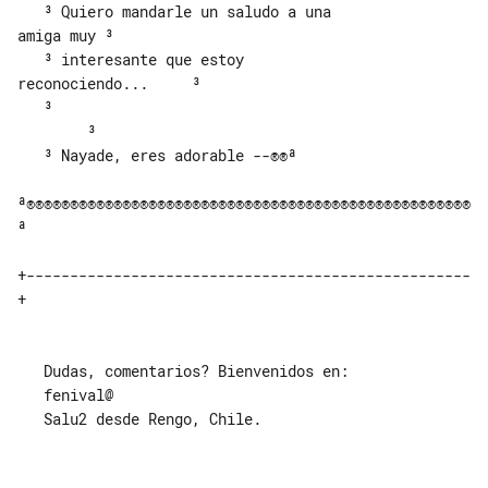
   ³ Quiero mandarle un saludo a una 

amiga muy ³

   ³ interesante que estoy 

reconociendo...     ³

   ³                                   

        ³

   ³ Nayade, eres adorable --®®ª

ª®®®®®®®®®®®®®®®®®®®®®®®®®®®®®®®®®®®®®®®®®®®®®®®®®®®
ª

+---------------------------------------------------
+

   Dudas, comentarios? Bienvenidos en:

   fenival@

   Salu2 desde Rengo, Chile.
