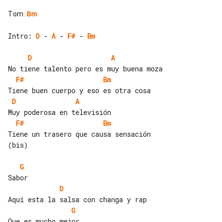
Tom
:
Bm
Intro: 
D
 - 
A
 - 
F#
 - 
Bm
D
A
F#
Bm
D
A
F#
Bm
Tiene un trasero que causa sensación 

(bis)

G
D
G