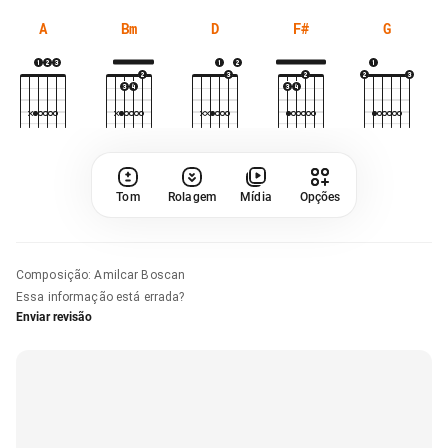
A
Bm
D
F#
G
Tom
Rolagem
Mídia
Opções
Composição
:
Amilcar Boscan
Essa informação está errada?
Enviar revisão