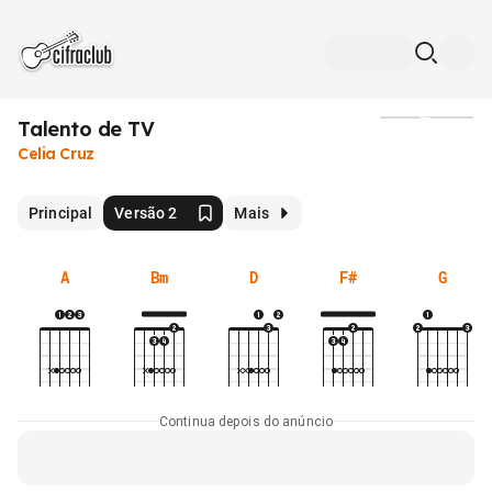
Talento de TV
Mídia
Celia Cruz
Principal
Versão 2
Mais
A
Bm
D
F#
G
Continua depois do anúncio