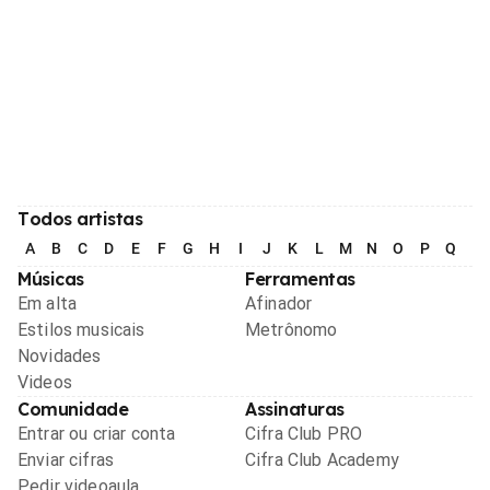
Todos artistas
A
B
C
D
E
F
G
H
I
J
K
L
M
N
O
P
Q
R
Músicas
Ferramentas
Em alta
Afinador
Estilos musicais
Metrônomo
Novidades
Videos
Comunidade
Assinaturas
Entrar ou criar conta
Cifra Club PRO
Enviar cifras
Cifra Club Academy
Pedir videoaula