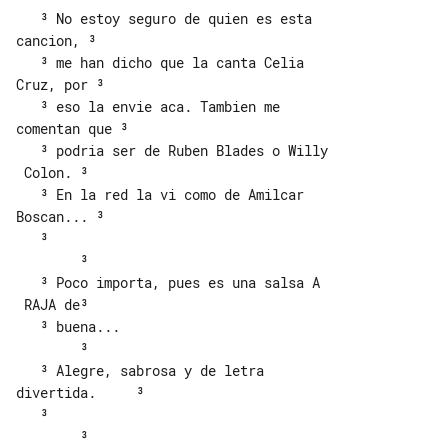
   ³ No estoy seguro de quien es esta 

cancion, ³

   ³ me han dicho que la canta Celia 

Cruz, por ³

   ³ eso la envie aca. Tambien me 

comentan que ³

   ³ podria ser de Ruben Blades o Willy

 Colon. ³

   ³ En la red la vi como de Amilcar 

Boscan... ³

   ³                                   

        ³

   ³ Poco importa, pues es una salsa A 

 RAJA de³

   ³ buena...                          

        ³

   ³ Alegre, sabrosa y de letra 

divertida.     ³

   ³                                   

        ³
