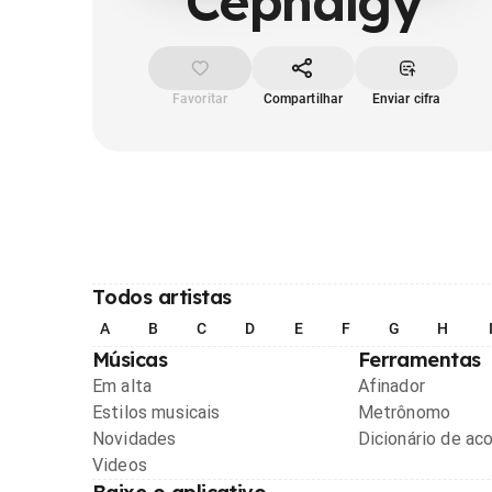
Cephalgy
Favoritar
Compartilhar
Enviar cifra
Todos artistas
A
B
C
D
E
F
G
H
Músicas
Ferramentas
Em alta
Afinador
Estilos musicais
Metrônomo
Novidades
Dicionário de ac
Videos