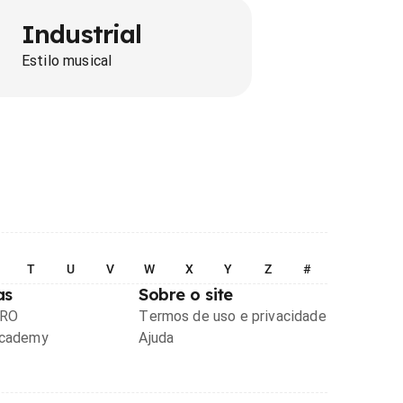
Industrial
Estilo musical
T
U
V
W
X
Y
Z
#
as
Sobre o site
PRO
Termos de uso e privacidade
Academy
Ajuda