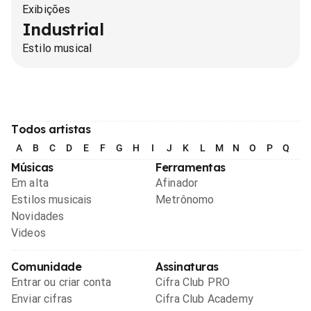
Exibições
Industrial
Estilo musical
Todos artistas
A
B
C
D
E
F
G
H
I
J
K
L
M
N
O
P
Q
R
Músicas
Ferramentas
Em alta
Afinador
Estilos musicais
Metrônomo
Novidades
Videos
Comunidade
Assinaturas
Entrar ou criar conta
Cifra Club PRO
Enviar cifras
Cifra Club Academy