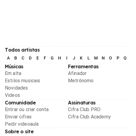
Todos artistas
A
B
C
D
E
F
G
H
I
J
K
L
M
N
O
P
Q
R
Músicas
Ferramentas
Em alta
Afinador
Estilos musicais
Metrônomo
Novidades
Videos
Comunidade
Assinaturas
Entrar ou criar conta
Cifra Club PRO
Enviar cifras
Cifra Club Academy
Pedir videoaula
Sobre o site