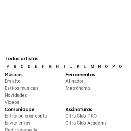
Todos artistas
A
B
C
D
E
F
G
H
I
J
K
L
M
N
O
P
Q
R
Músicas
Ferramentas
Em alta
Afinador
Estilos musicais
Metrônomo
Novidades
Videos
Comunidade
Assinaturas
Entrar ou criar conta
Cifra Club PRO
Enviar cifras
Cifra Club Academy
Pedir videoaula