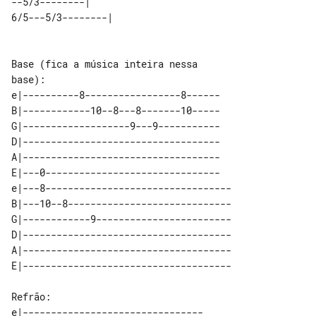
--5/3--------|           

Base (fica a música inteira nessa 

e|----------8-----------------8------

B|------------10--8---8-------10-----

G|-------------------9---9-----------

D|-----------------------------------

A|-----------------------------------

E|---0-------------------------------

e|---8---------------------------------

B|---10--8-----------------------------

G|------------9------------------------

D|-------------------------------------

A|-------------------------------------

Refrão:

e|--------------------------------
