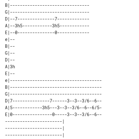
B|--------------------------------

G|--------------------------------

D|--7---------------7-------------

A|--3h5------------3h5------------

E|--0---------------0-------------

e|--

B|--

G|--

D|--

A|3h

E|--

e|-------------------------------------

B|-------------------------------------

G|-------------------------------------

D|7---------------7------3--3--3/6--6--

A|5------------3h5---3--3--3/6--6--6/5-

E|0----------------0-----3--3--3/6--6--

-----------------------| 

-----------------------| 

-----------------------| 
