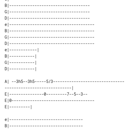
B|-----------------------------------

G|-----------------------------------

D|-----------------------------------

e|-------------------------------------

B|-------------------------------------

G|-------------------------------------

D|-------------------------------------

e|------------| 

B|-----------|  

G|-----------|  

A| --3h5--3h5-----5/3-------------------------------
-----------------------------|

E|---------------0---------7--5--3-- 

E|0------------------------------------

e|--------------------------------

B|--------------------------------
