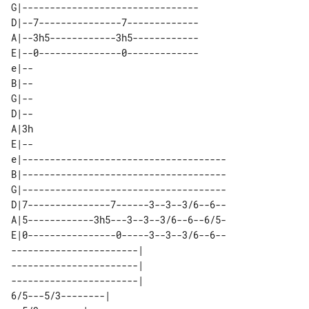
G|--------------------------------

D|--7---------------7-------------

A|--3h5------------3h5------------

E|--0---------------0-------------

e|--

B|--

G|--

D|--

A|3h

E|--

e|-------------------------------------

B|-------------------------------------

G|-------------------------------------

D|7---------------7------3--3--3/6--6--

A|5------------3h5---3--3--3/6--6--6/5-

E|0----------------0-----3--3--3/6--6--

-----------------------| 

-----------------------| 

-----------------------| 

6/5---5/3--------|       
