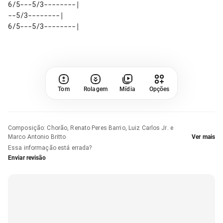
6/5---5/3--------|       

--5/3--------|           

Tom
Rolagem
Mídia
Opções
Composição
:
Chorão, Renato Peres Barrio, Luiz Carlos Jr. e
Marco Antonio Britto
Ver mais
Essa informação está errada?
Enviar revisão