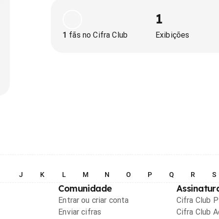
1
1
fãs no Cifra Club
Exibições
I
J
K
L
M
N
O
P
Q
R
S
Comunidade
Assinatur
Entrar ou criar conta
Cifra Club 
Enviar cifras
Cifra Club 