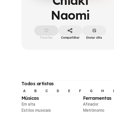
Chiaki
Naomi
Favoritar
Compartilhar
Enviar cifra
Todos artistas
A
B
C
D
E
F
G
H
Músicas
Ferramentas
Em alta
Afinador
Estilos musicais
Metrônomo