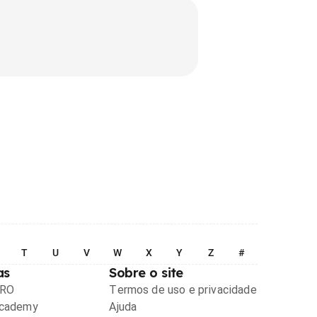
T
U
V
W
X
Y
Z
#
as
Sobre o site
PRO
Termos de uso e privacidade
Academy
Ajuda