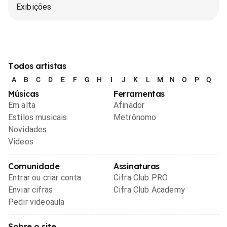
Exibições
Todos artistas
A
B
C
D
E
F
G
H
I
J
K
L
M
N
O
P
Q
R
Músicas
Ferramentas
Em alta
Afinador
Estilos musicais
Metrônomo
Novidades
Videos
Comunidade
Assinaturas
Entrar ou criar conta
Cifra Club PRO
Enviar cifras
Cifra Club Academy
Pedir videoaula
Sobre o site