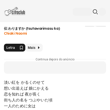
伝 わりますか (tsutawarimasu ka)
Mídia
Chiaki Naomi
Letra
Mais
Continua depois do anúncio
淡い紅を かるくのせて
想い出追えば 娘にかえる
恋を知れば 夜が長く
街ち人の名を つぶやいた頃
一人のために女は