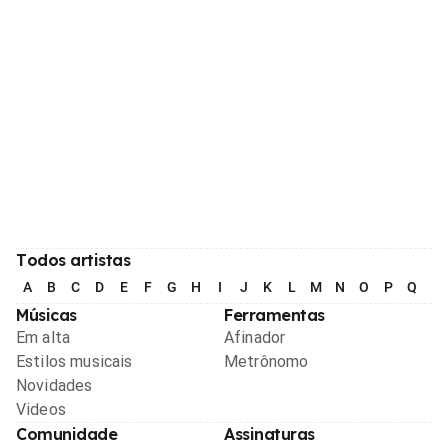
Todos artistas
A
B
C
D
E
F
G
H
I
J
K
L
M
N
O
P
Q
R
Músicas
Ferramentas
Em alta
Afinador
Estilos musicais
Metrônomo
Novidades
Videos
Comunidade
Assinaturas