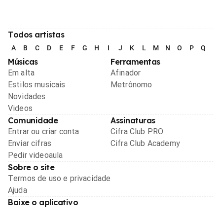
Todos artistas
A
B
C
D
E
F
G
H
I
J
K
L
M
N
O
P
Q
R
Músicas
Ferramentas
Em alta
Afinador
Estilos musicais
Metrônomo
Novidades
Videos
Comunidade
Assinaturas
Entrar ou criar conta
Cifra Club PRO
Enviar cifras
Cifra Club Academy
Pedir videoaula
Sobre o site
Termos de uso e privacidade
Ajuda
Baixe o aplicativo