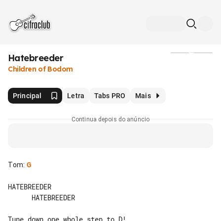
Hatebreeder
Mídia
Children of Bodom
Principal
Letra
Tabs PRO
Mais
Continua depois do anúncio
Tom
:
G
HATEBREEDER

      HATEBREEDER

Tune down one whole step to D!
