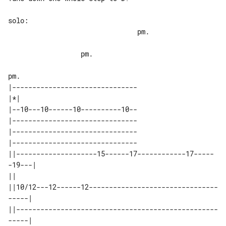
solo:

                                pm.    

                  pm.                  

|-------------------------------

|*|                             

|--10---10------10----------10--

|-------------------------------

|-------------------------------

|-------------------------------

||--------------------15------17------------17-----
-19---| 

||                                                         

||10/12---12------12--------------------------------
-----| 

||--------------------------------------------------
-----| 
