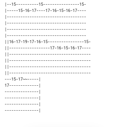
|--15----------15----------------15-

|-----15-16-17----17-16-15-16-17----

|-----------------------------------

|-----------------------------------

|-----------------------------------

|-----------------------------------

||16-17-19-17-16-15----------------15-

||------------------17-16-15-16-17----

||------------------------------------

||------------------------------------

||------------------------------------

||------------------------------------

---15-17~~-----| 

17-------------| 

---------------| 

---------------| 

---------------| 
