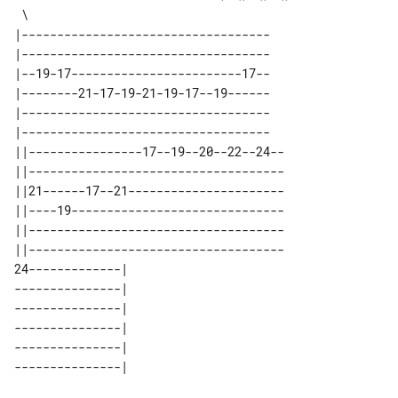
|-----------------------------------

|-----------------------------------

|--19-17------------------------17--

|--------21-17-19-21-19-17--19------

|-----------------------------------

|-----------------------------------

||----------------17--19--20--22--24--

||------------------------------------

||21------17--21----------------------

||----19------------------------------

||------------------------------------

||------------------------------------

24-------------| 

---------------| 

---------------| 

---------------| 

---------------| 
