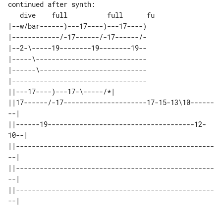
   dive    full          full      fu

|--w/bar------)---17----)---17----)

|------------/-17------/-17------/-

|--2-\-----19--------19--------19--

|-----\----------------------------

|------\---------------------------

|----------------------------------

||---17----)---17-\-----/*|                             

||17------/-17---------------------17-15-13\10------
--| 

||------19-------------------------------------12-
10--| 

||--------------------------------------------------
--| 

||--------------------------------------------------
--| 

||--------------------------------------------------