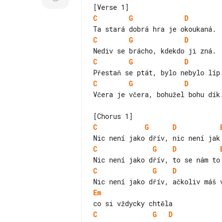
C
G
D
C
G
D
C
G
D
C
G
D
Včera je včera, bohužel bohu dík.
C
G
D
C
G
D
C
G
D
Em
C
G
D