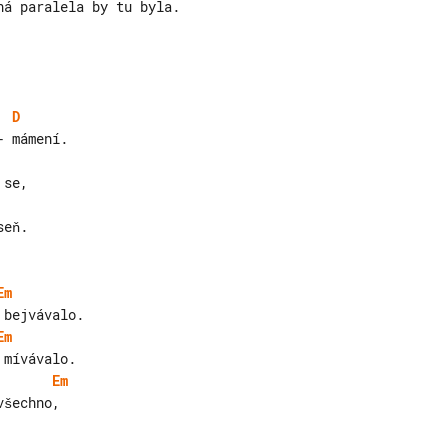
á paralela by tu byla.

D
eň.

Em
Em
Em