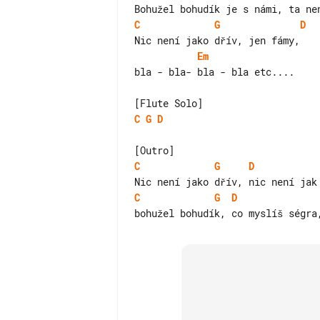
C
G
D
Em
bla - bla- bla - bla etc....

C
G
D
C
G
D
C
G
D