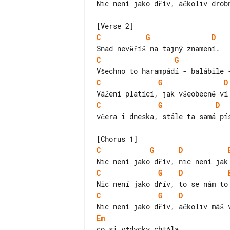
Nic není jako dřív, ačkoliv drobn
C
G
D
C
G
C
G
D
C
G
D
včera i dneska, stále ta samá pís
C
G
D
C
G
D
C
G
D
Em