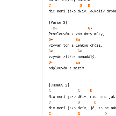
C
G
D
Nic není jako dřív, ačkoliv drobn
C
*               
G
*

D
*           
Em
C
*            
G
*

D
*           
Em
odplouvám a mizím....

C
G
D
C
G
D
C
G
D