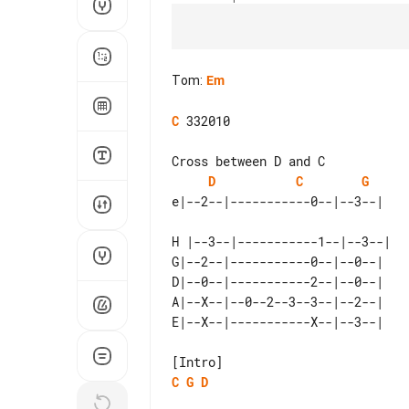
Tom
:
Em
C
 332010

Cross between D and C

D
C
G
H |--3--|-----------1--|--3--|

G|--2--|-----------0--|--0--| 

D|--0--|-----------2--|--0--| 

A|--X--|--0--2--3--3--|--2--| 

C
G
D