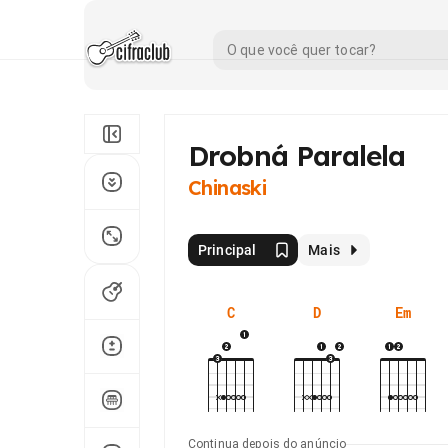
Drobná Paralela
Chinaski
Principal
Mais
C
D
Em
Continua depois do anúncio