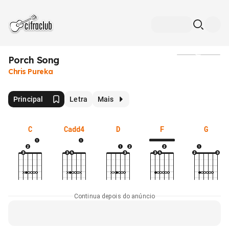
Porch Song
Mídia
Chris Pureka
Principal
Letra
Mais
C
Cadd4
D
F
G
Continua depois do anúncio