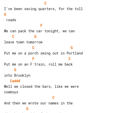
C
G
F
C
G
C
G
F
C
G
Cadd4
Well we closed the bars, like we were 

C
G