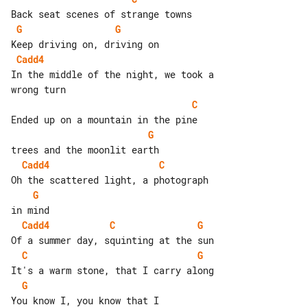
G
G
Cadd4
In the middle of the night, we took a 

C
G
Cadd4
C
G
Cadd4
C
G
C
G
G