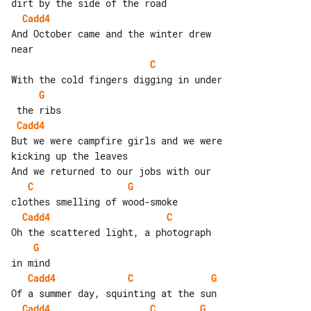
Cadd4
And October came and the winter drew 

C
G
Cadd4
But we were campfire girls and we were 

kicking up the leaves

C
G
Cadd4
C
G
Cadd4
C
G
Cadd4
C
G