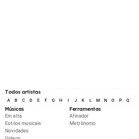
Todos artistas
A
B
C
D
E
F
G
H
I
J
K
L
M
N
O
P
Q
R
Músicas
Ferramentas
Em alta
Afinador
Estilos musicais
Metrônomo
Novidades
Videos