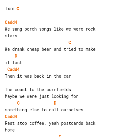
Tom
:
C
Cadd4
We sang porch songs like we were rock 

C
D
Cadd4
Then it was back in the car

The coast to the cornfields

C
D
Cadd4
Rest stop coffee, yeah postcards back 

C