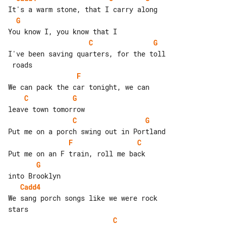
G
C
G
I've been saving quarters, for the toll

F
C
G
C
G
F
C
G
Cadd4
We sang porch songs like we were rock 

C