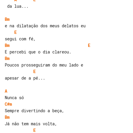
 da lua...

Bm
E
Bm
E
Bm
E
apesar de a pé...

A
C#m
Bm
E