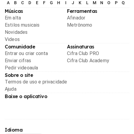
A
B
C
D
E
F
G
H
I
J
K
L
M
N
O
P
Q
R
Músicas
Ferramentas
Em alta
Afinador
Estilos musicais
Metrônomo
Novidades
Videos
Comunidade
Assinaturas
Entrar ou criar conta
Cifra Club PRO
Enviar cifras
Cifra Club Academy
Pedir videoaula
Sobre o site
Termos de uso e privacidade
Ajuda
Baixe o aplicativo
Idioma