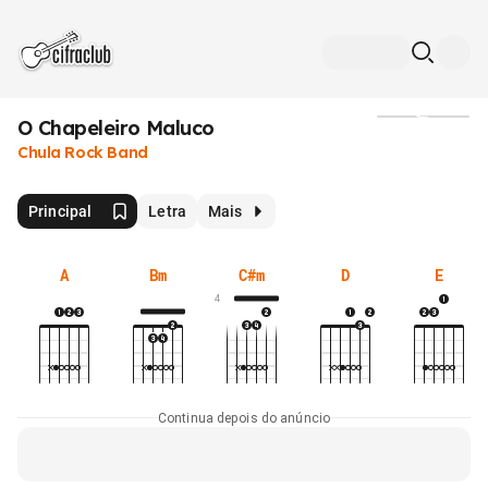
O Chapeleiro Maluco
Mídia
Chula Rock Band
Principal
Letra
Mais
A
Bm
C#m
D
E
4
Continua depois do anúncio