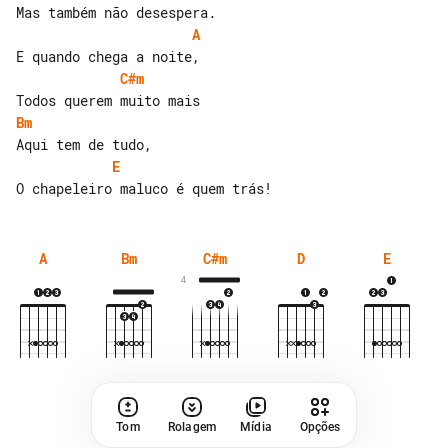
A
C#m
Bm
E
A
Bm
C#m
D
E
4
Tom
Rolagem
Mídia
Opções