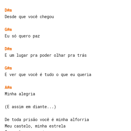
D#m
Desde que você chegou

G#m
Eu só quero paz

D#m
E um lugar pra poder olhar pra trás

G#m
E ver que você é tudo o que eu queria

A#m
Minha alegria

(E assim em diante...)

De toda prisão você é minha alforria

Meu castelo, minha estrela
