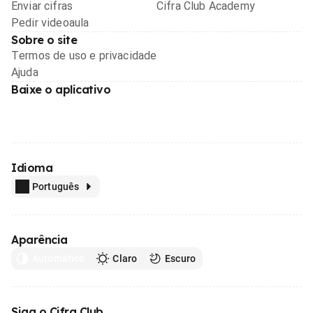
Enviar cifras
Cifra Club Academy
Pedir videoaula
Sobre o site
Termos de uso e privacidade
Ajuda
Baixe o aplicativo
Idioma
Português
Aparência
Automático
Claro
Escuro
Siga o Cifra Club