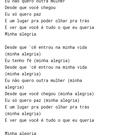
Eu não quero outra mulher

Desde que você chegou

Eu só quero paz

E um lugar pra poder olhar pra trás

E ver que você é tudo o que eu queria

Minha alegria

Desde que 'cê entrou na minha vida 

(minha alegria)

Eu tenho fé (minha alegria)

Desde que 'cê entrou na minha vida 

(minha alegria)

Eu não quero outra mulher (minha 

alegria)

Desde que você chegou (minha alegria)

Eu só quero paz (minha alegria)

E um lugar pra poder olhar pra trás 

(minha alegria)

E ver que você é tudo o que eu queria
