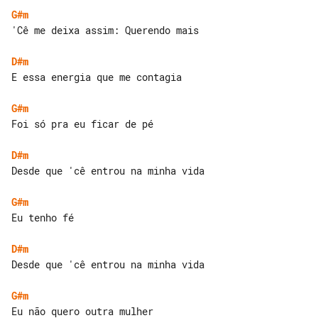
G#m
'Cê me deixa assim: Querendo mais

D#m
E essa energia que me contagia

G#m
Foi só pra eu ficar de pé

D#m
Desde que 'cê entrou na minha vida

G#m
Eu tenho fé

D#m
Desde que 'cê entrou na minha vida

G#m
Eu não quero outra mulher
