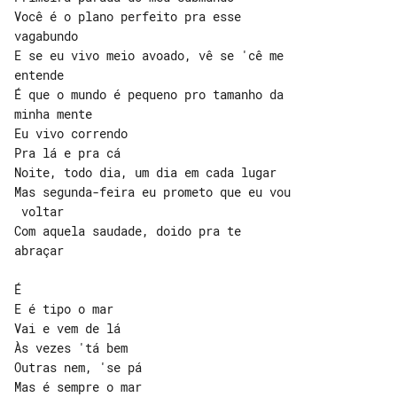
Você é o plano perfeito pra esse 

vagabundo

E se eu vivo meio avoado, vê se 'cê me 

entende

É que o mundo é pequeno pro tamanho da 

minha mente

Eu vivo correndo

Pra lá e pra cá

Noite, todo dia, um dia em cada lugar

Mas segunda-feira eu prometo que eu vou

 voltar

Com aquela saudade, doido pra te 

abraçar

É

E é tipo o mar

Vai e vem de lá

Às vezes 'tá bem

Outras nem, 'se pá

Mas é sempre o mar
