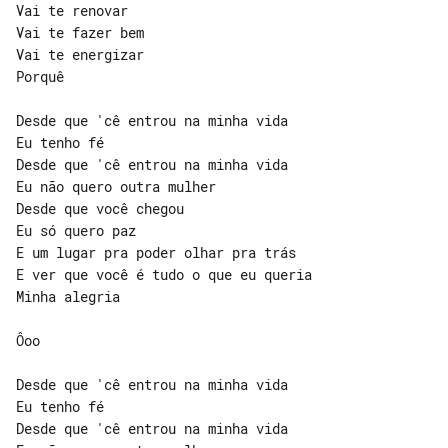
Vai te renovar

Vai te fazer bem

Vai te energizar

Porquê

Desde que 'cê entrou na minha vida

Eu tenho fé

Desde que 'cê entrou na minha vida

Eu não quero outra mulher

Desde que você chegou

Eu só quero paz

E um lugar pra poder olhar pra trás

E ver que você é tudo o que eu queria

Minha alegria

Ôoo

Desde que 'cê entrou na minha vida

Eu tenho fé

Desde que 'cê entrou na minha vida
