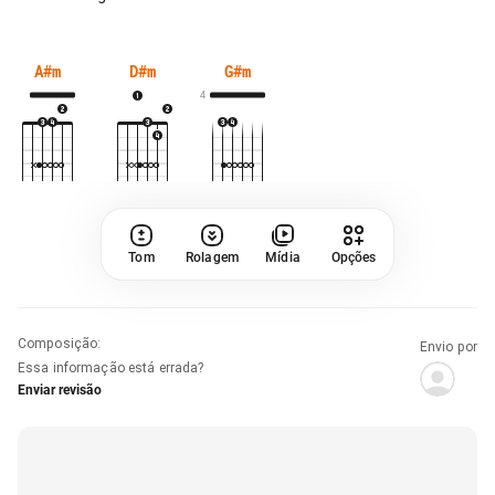
A#m
D#m
G#m
4
Tom
Rolagem
Mídia
Opções
Composição
:
Envio por
Essa informação está errada?
Enviar revisão