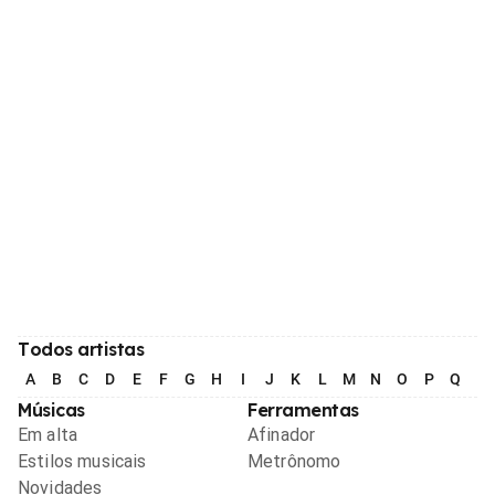
Todos artistas
A
B
C
D
E
F
G
H
I
J
K
L
M
N
O
P
Q
R
Músicas
Ferramentas
Em alta
Afinador
Estilos musicais
Metrônomo
Novidades