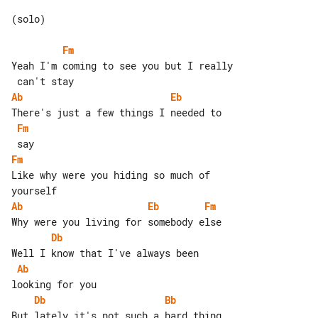
(solo)

Fm
Yeah I'm coming to see you but I really

Ab
Eb
Fm
Fm
Like why were you hiding so much of 

Ab
Eb
Fm
Db
Ab
Db
Bb
But lately it's not such a hard thing 
