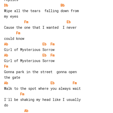
Db
Bb
Wipe all the tears  falling down from 

Fm
Eb
Fm
Ab
Eb
Fm
Ab
Eb
Fm
Fm
Gonna park in the street  gonna open 

Ab
Eb
Fm
Fm
I'll be shaking my head like I usually 

Ab