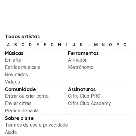
Todos artistas
A
B
C
D
E
F
G
H
I
J
K
L
M
N
O
P
Q
R
Músicas
Ferramentas
Em alta
Afinador
Estilos musicais
Metrônomo
Novidades
Videos
Comunidade
Assinaturas
Entrar ou criar conta
Cifra Club PRO
Enviar cifras
Cifra Club Academy
Pedir videoaula
Sobre o site
Termos de uso e privacidade
Ajuda