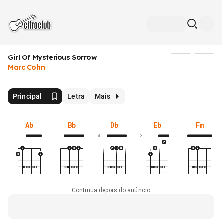
Girl Of Mysterious Sorrow
Mídia
Marc Cohn
Principal
Letra
Mais
Ab
Bb
Db
Eb
Fm
4
3
Continua depois do anúncio