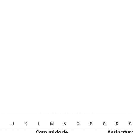
I
J
K
L
M
N
O
P
Q
R
S
Comunidade
Assinatur