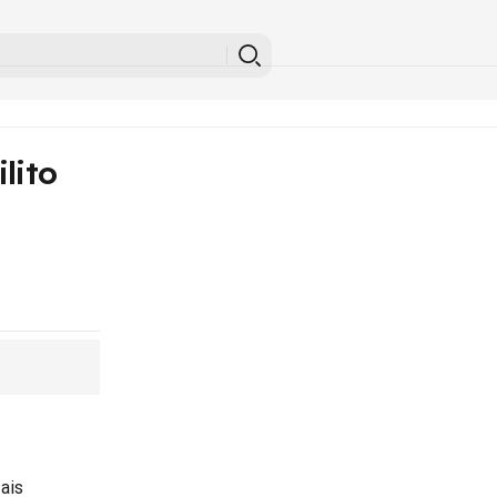
lito
ais