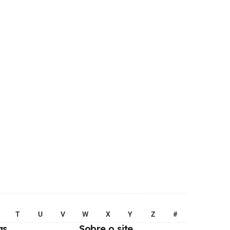
T
U
V
W
X
Y
Z
#
as
Sobre o site