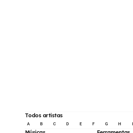
Todos artistas
A
B
C
D
E
F
G
H
Músicas
Ferramentas