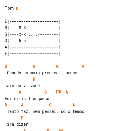
Tom
:
D
E|---------------------| 

B|----8-8.....---------| 

G|----x-x.....---------| 

D|----5-5--------------| 

A|---------------------| 

D
A
G
A
D
A
G
F#
A
D
A
G
A
D
A
G
F#