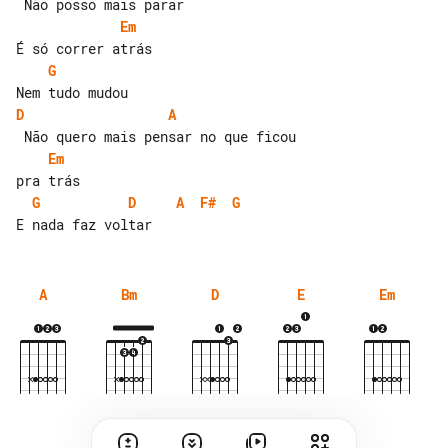
Em
G
D
A
Em
G
D
A
F#
G
A
Bm
D
E
Em