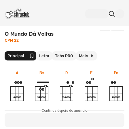
O Mundo Dá Voltas
Mídia
CPM 22
Principal
Letra
Tabs PRO
Mais
A
Bm
D
E
Em
Continua depois do anúncio