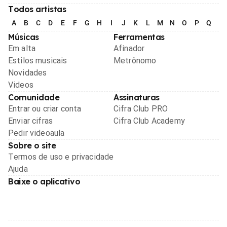
Todos artistas
A
B
C
D
E
F
G
H
I
J
K
L
M
N
O
P
Q
R
Músicas
Ferramentas
Em alta
Afinador
Estilos musicais
Metrônomo
Novidades
Videos
Comunidade
Assinaturas
Entrar ou criar conta
Cifra Club PRO
Enviar cifras
Cifra Club Academy
Pedir videoaula
Sobre o site
Termos de uso e privacidade
Ajuda
Baixe o aplicativo