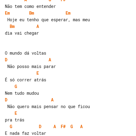
Em
Bm
Em
Bm
A
dia vai chegar

D
A
E
G
D
A
E
G
D
A
F#
G
A
E nada faz voltar
