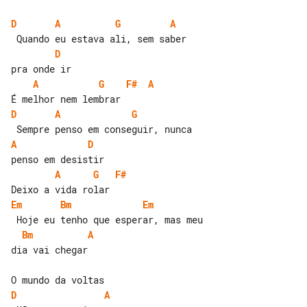
D
A
G
A
D
A
G
F#
A
D
A
G
A
D
A
G
F#
Em
Bm
Em
Bm
A
dia vai chegar

D
A