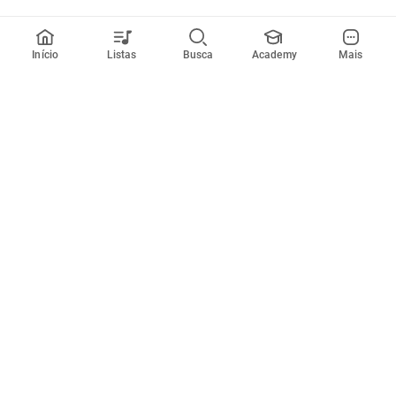
Início
Listas
Busca
Academy
Mais
Todos artistas
A
B
C
D
E
F
G
H
I
J
K
L
M
N
O
P
Q
R
Músicas
Ferramentas
Em alta
Afinador
Estilos musicais
Metrônomo
Novidades
Videos
Comunidade
Assinaturas
Entrar ou criar conta
Cifra Club PRO
Enviar cifras
Cifra Club Academy
Pedir videoaula