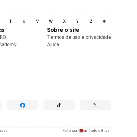
T
U
V
W
X
Y
Z
#
as
Sobre o site
PRO
Termos de uso e privacidade
Academy
Ajuda
radas
Feito com
em todo o Brasil