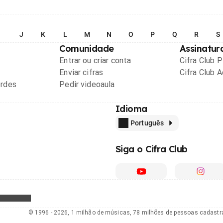
I
J
K
L
M
N
O
P
Q
R
S
Comunidade
Assinatur
Entrar ou criar conta
Cifra Club 
Enviar cifras
Cifra Club 
ordes
Pedir videoaula
Idioma
Português
Siga o Cifra Club
© 1996 - 2026, 1 milhão de músicas, 78 milhões de pessoas cadast