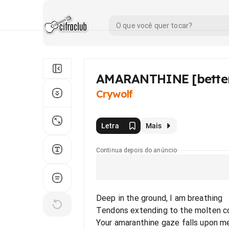
AMARANTHINE [better
Crywolf
Letra
Mais
Continua depois do anúncio
Deep in the ground, I am breathing
Tendons extending to the molten cor
Your amaranthine gaze falls upon m