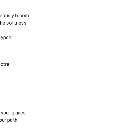
neously bloom
 the softness
lypse
ectre
 your glance
our path