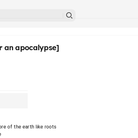
 an apocalypse]
e of the earth like roots
e