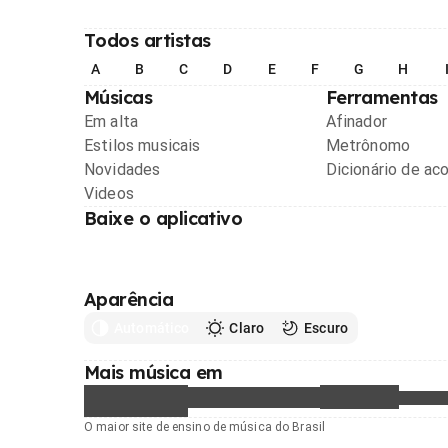
Todos artistas
A
B
C
D
E
F
G
H
Músicas
Ferramentas
Em alta
Afinador
Estilos musicais
Metrônomo
Novidades
Dicionário de ac
Videos
Baixe o aplicativo
Aparência
Automático
Claro
Escuro
Mais música em
O maior site de ensino de música do Brasil