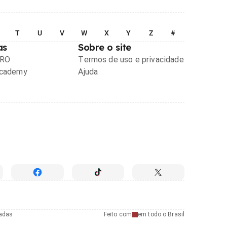
T
U
V
W
X
Y
Z
#
as
Sobre o site
PRO
Termos de uso e privacidade
Academy
Ajuda
radas
Feito com
em todo o Brasil