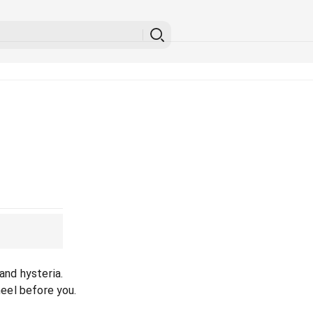
land hysteria.
kneel before you.