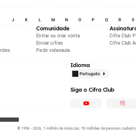
I
J
K
L
M
N
O
P
Q
R
S
Comunidade
Assinatur
Entrar ou criar conta
Cifra Club 
Enviar cifras
Cifra Club 
ordes
Pedir videoaula
Idioma
Português
Siga o Cifra Club
© 1996 - 2026, 1 milhão de músicas, 78 milhões de pessoas cadast