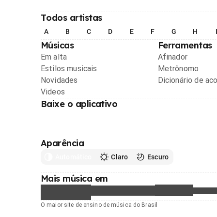
Todos artistas
A
B
C
D
E
F
G
H
Músicas
Ferramentas
Em alta
Afinador
Estilos musicais
Metrônomo
Novidades
Dicionário de ac
Videos
Baixe o aplicativo
Aparência
Automático
Claro
Escuro
Mais música em
O maior site de ensino de música do Brasil