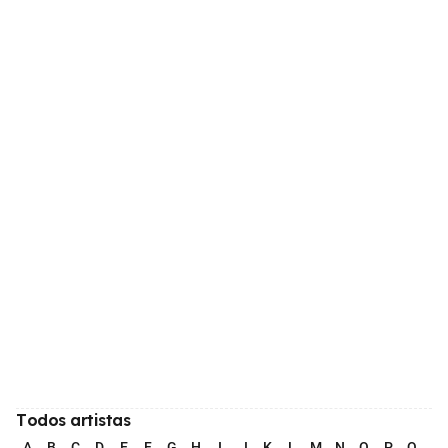
Todos artistas
A
B
C
D
E
F
G
H
I
J
K
L
M
N
O
P
Q
R