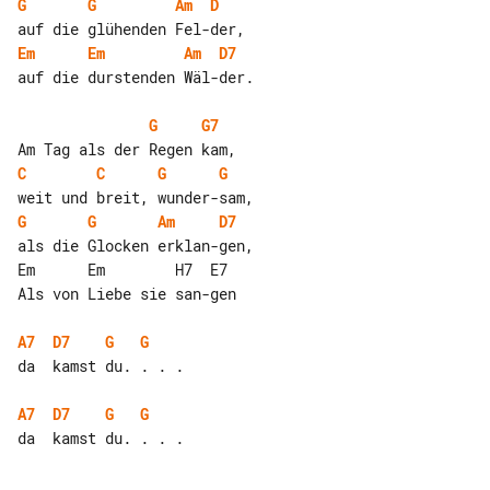
G
G
Am
D
Em
Em
Am
D7
auf die durstenden Wäl-der.

G
G7
C
C
G
G
G
G
Am
D7
als die Glocken erklan-gen,

Em      Em        H7  E7

Als von Liebe sie san-gen

A7
D7
G
G
da  kamst du. . . .

A7
D7
G
G