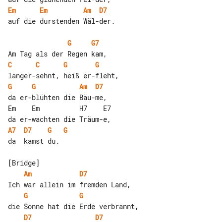
Em
Em
Am
D7
auf die durstenden Wäl-der.

G
G7
C
C
G
G
G
G
Am
D7
da er-blühten die Bäu-me,

Em    Em          H7    E7

A7
D7
G
G
da  kamst du.

Am
D7
G
G
D7
D7