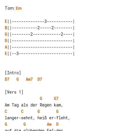
Tom
:
Em
E
B
G
D
A
E
||--3-----------------------|

D7
G
Am7
D7
G
G7
C
C
G
G
G
G
Am
D