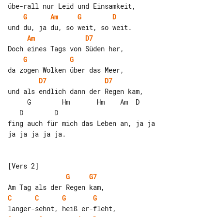
G
Am
G
D
Am
D7
G
G
D7
D7
und als endlich dann der Regen kam,

     G        Hm       Hm    Am  D     

   D        D

fing auch für mich das Leben an, ja ja 

ja ja ja ja ja.

G
G7
C
C
G
G