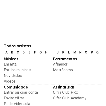
Todos artistas
A
B
C
D
E
F
G
H
I
J
K
L
M
N
O
P
Q
R
Músicas
Ferramentas
Em alta
Afinador
Estilos musicais
Metrônomo
Novidades
Videos
Comunidade
Assinaturas
Entrar ou criar conta
Cifra Club PRO
Enviar cifras
Cifra Club Academy
Pedir videoaula