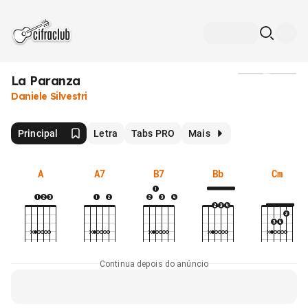
La Paranza
Mídia
Daniele Silvestri
Principal
Letra
Tabs PRO
Mais
A
A7
B7
Bb
Cm
Continua depois do anúncio