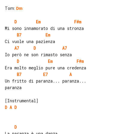
Tom
:
Dm
D
Em
F#m
B7
Em
A7
D
A7
D
Em
F#m
B7
E7
A
Un fritto di paranza... paranza... 

paranza

D
A
D
D