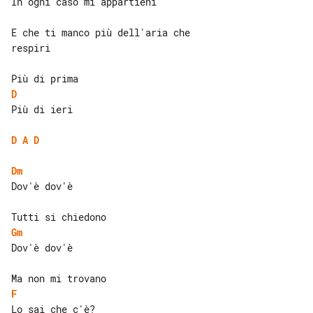
In ogni caso mi appartieni

E che ti manco più dell'aria che 

respiri

D
Più di ieri

D
A
D
Dm
Dov'è dov'è

Gm
Dov'è dov'è

F
Lo sai che c'è?
