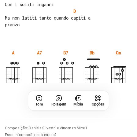
D
Ma non latiti tanto quando capiti a 

pranzo

A
A7
B7
Bb
Cm
Tom
Rolagem
Mídia
Opções
Composição
:
Daniele Silvestri e Vincenzo Miceli
Essa informação está errada?