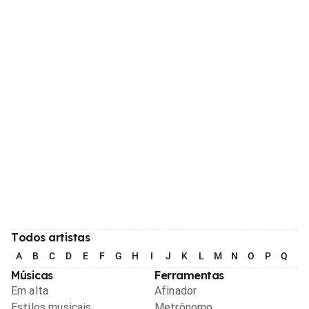
Todos artistas
A
B
C
D
E
F
G
H
I
J
K
L
M
N
O
P
Q
R
Músicas
Ferramentas
Em alta
Afinador
Estilos musicais
Metrônomo