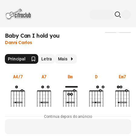
Baby Can I hold you
Mídia
Danni Carlos
Principal
Letra
Mais
A4/7
A7
Bm
D
Em7
Continua depois do anúncio