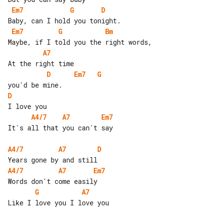
Em7
G
D
Em7
G
Bm
A7
D
Em7
G
D
A4/7
A7
Em7
It's all that you can't say

A4/7
A7
D
A4/7
A7
Em7
G
A7