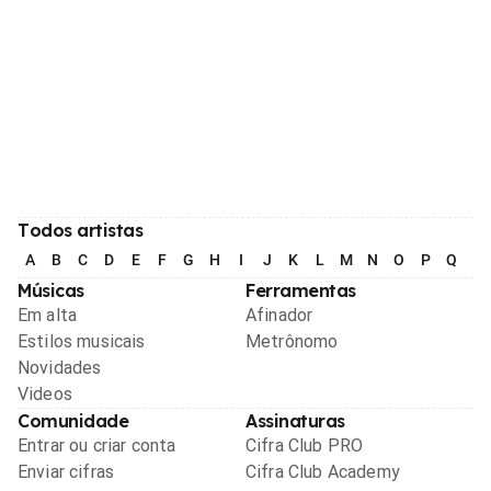
Todos artistas
A
B
C
D
E
F
G
H
I
J
K
L
M
N
O
P
Q
R
Músicas
Ferramentas
Em alta
Afinador
Estilos musicais
Metrônomo
Novidades
Videos
Comunidade
Assinaturas
Entrar ou criar conta
Cifra Club PRO
Enviar cifras
Cifra Club Academy