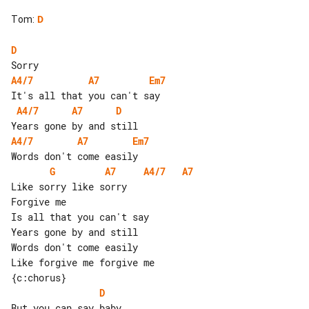
Tom
:
D
D
A4/7
A7
Em7
A4/7
A7
D
A4/7
A7
Em7
G
A7
A4/7
A7
Like sorry like sorry

Forgive me

Is all that you can't say

Words don't come easily

Like forgive me forgive me

D