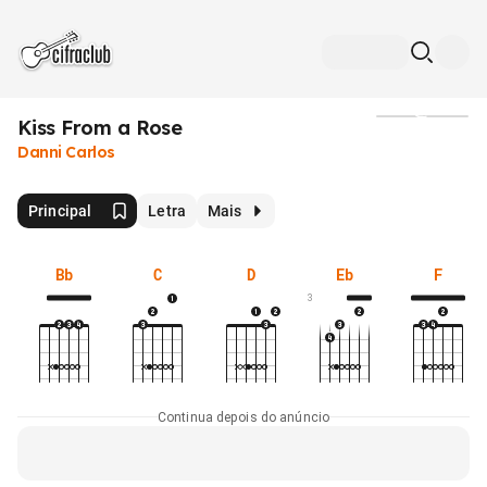
Kiss From a Rose
Mídia
Danni Carlos
Principal
Letra
Mais
Bb
C
D
Eb
F
3
Continua depois do anúncio