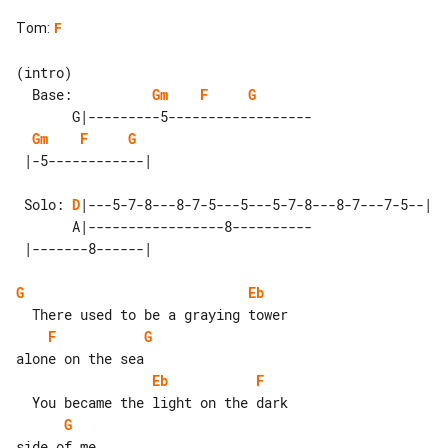
Tom
:
F
  Base:          
Gm
F
G
       G|---------5------------------

Gm
F
G
 Solo: 
D
|---5-7-8---8-7-5---5---5-7-8---8-7---7-5--|

       A|-----------------8----------

G
Eb
F
G
Eb
F
G