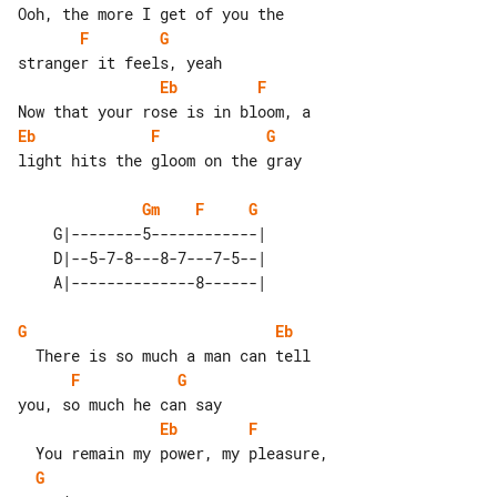
F
G
Eb
F
Eb
F
G
light hits the gloom on the gray

Gm
F
G
    G|--------5------------| 

    D|--5-7-8---8-7---7-5--| 

G
Eb
F
G
Eb
F
G