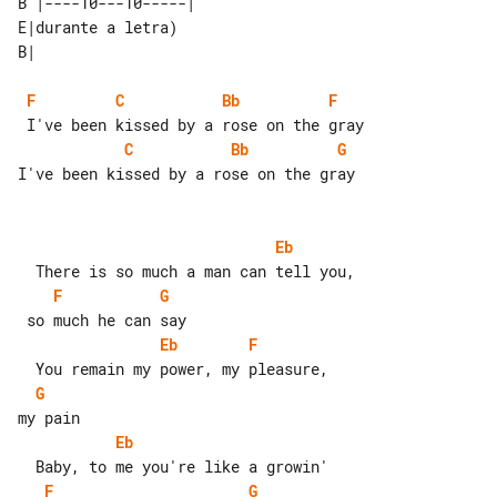
B |----10---10-----|            

E|durante a letra) 

F
C
Bb
F
C
Bb
G
I've been kissed by a rose on the gray

Eb
F
G
Eb
F
G
Eb
F
G