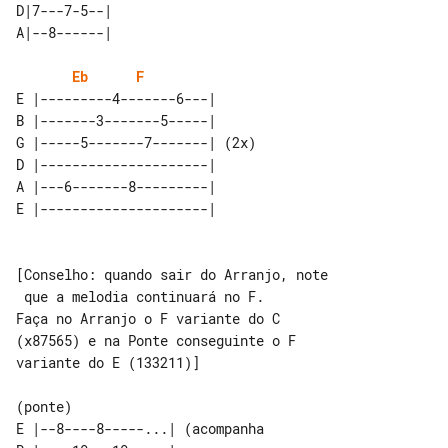
D|7---7-5--| 

Eb
F
E |---------4-------6---|      

B |-------3-------5-----|      

G |-----5-------7-------| (2x) 

D |---------------------|      

A |---6-------8---------|      

[Conselho: quando sair do Arranjo, note

 que a melodia continuará no F.

Faça no Arranjo o F variante do C 

(x87565) e na Ponte conseguinte o F 

variante do E (133211)]

E |--8----8-----...| (acompanha 
