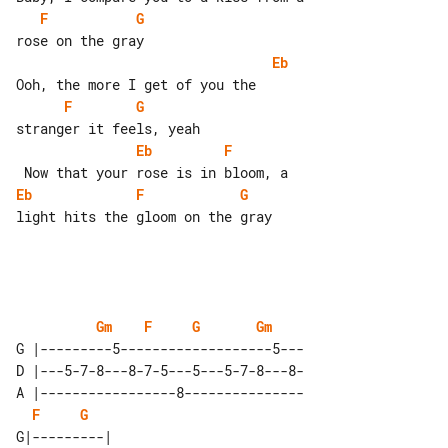
F
G
Eb
F
G
Eb
F
Eb
F
G
light hits the gloom on the gray

Gm
F
G
Gm
G |---------5-------------------5---

D |---5-7-8---8-7-5---5---5-7-8---8-

A |-----------------8---------------

F
G
G|---------| 
