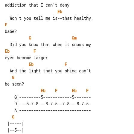
Eb
F
G
Gm
Eb
F
Eb
F
G
Eb
F
Eb
F
    G|---------5------------5-------

    D|---5-7-8---8-7-5--7-8---8-7-5-

    A|------------------------------

G
 |-----| 

 |--5--| 
