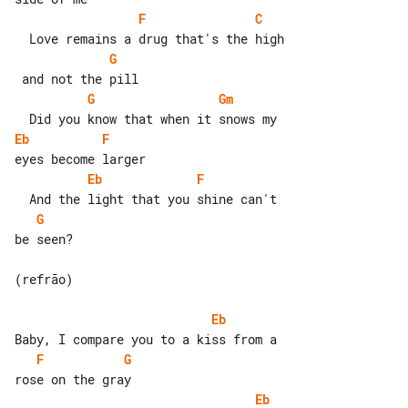
F
C
G
G
Gm
Eb
F
Eb
F
G
be seen?

(refrão)

Eb
F
G
Eb