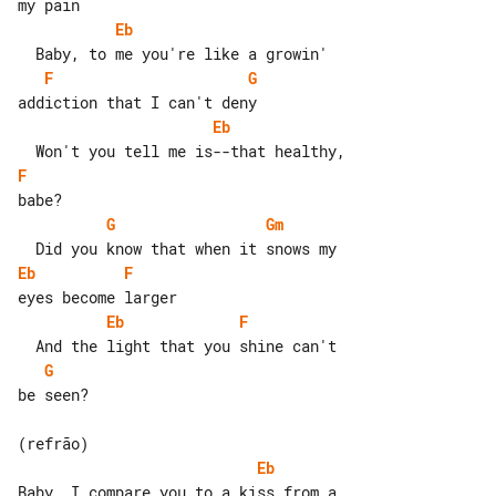
Eb
F
G
Eb
F
G
Gm
Eb
F
Eb
F
G
be seen?

Eb