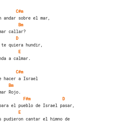
C#m
Bm
D
E
da a calmar.

C#m
Bm
F#m
D
E