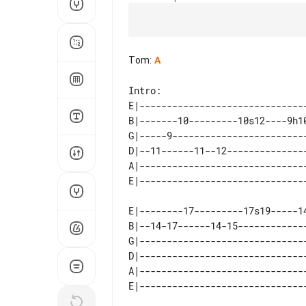
Tom
:
A
Intro:

E|-------------------------------
B|-------10---------10s12----9h10
G|-----9-------------------------
D|--11------11--12---------------
A|-------------------------------
E|--------17---------17s19-----1
B|--14-17------14-15------------
G|------------------------------
D|------------------------------
A|------------------------------