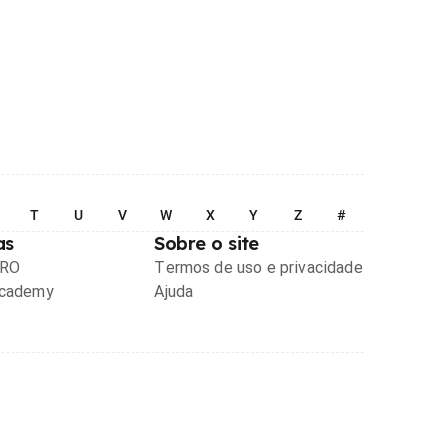
T
U
V
W
X
Y
Z
#
as
Sobre o site
PRO
Termos de uso e privacidade
Academy
Ajuda