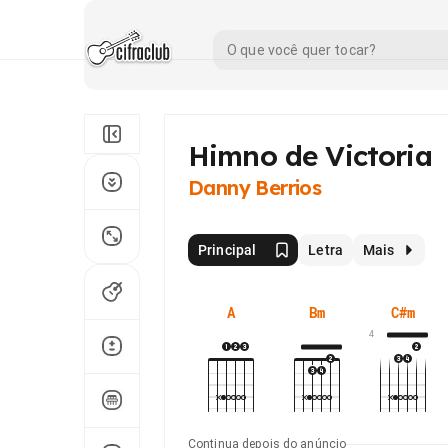
Himno de Victoria
Danny Berrios
Principal
Letra
Mais
A
Bm
C#m
4
Continua depois do anúncio