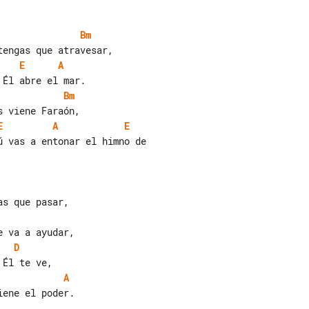
Bm
E
A
Bm
E
A
E
D
A