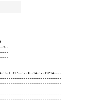
---- 

---- 

-9-- 

---- 

---- 

4-16-16s17--17-16-14-12-12h14---- 

--------------------------------- 

--------------------------------- 

--------------------------------- 

--------------------------------- 
