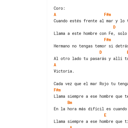
A
F#m
D
F#m
D
A
Victoria.

F#m
Bm
E
A