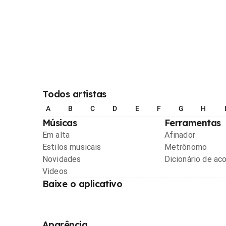
Todos artistas
A
B
C
D
E
F
G
H
Músicas
Ferramentas
Em alta
Afinador
Estilos musicais
Metrônomo
Novidades
Dicionário de ac
Videos
Baixe o aplicativo
Aparência