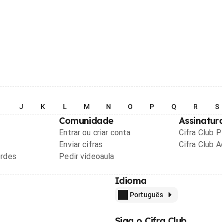
I
J
K
L
M
N
O
P
Q
R
S
Comunidade
Assinatur
Entrar ou criar conta
Cifra Club 
Enviar cifras
Cifra Club 
ordes
Pedir videoaula
Idioma
Português
Siga o Cifra Club