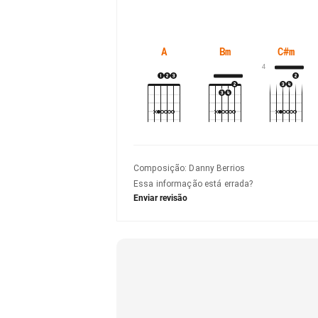
A
Bm
C#m
4
Composição
:
Danny Berrios
Essa informação está errada?
Enviar revisão