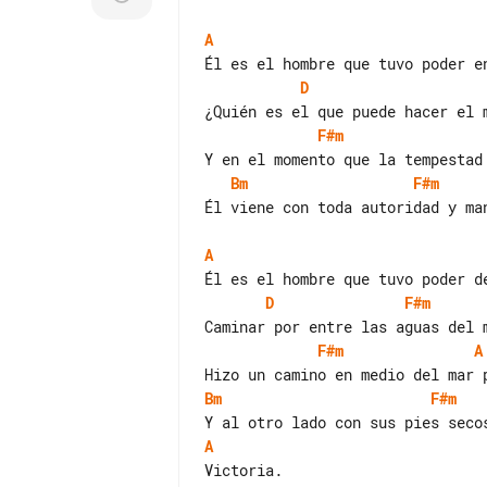
A
D
F#m
Bm
F#m
Él viene con toda autoridad y man
A
D
F#m
F#m
A
Bm
F#m
A
Victoria.
