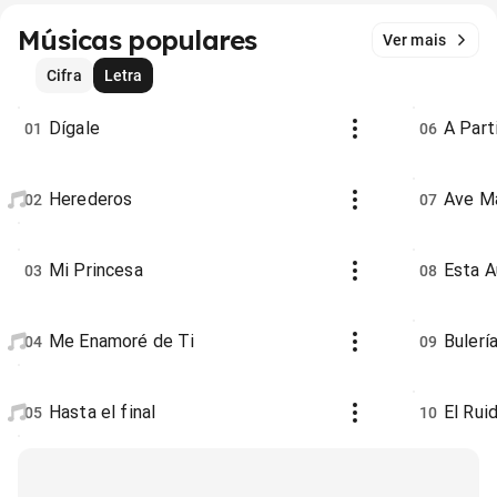
Músicas populares
Ver mais
Cifra
Letra
Dígale
A Part
01
06
Herederos
Ave Ma
02
07
Mi Princesa
Esta A
03
08
Me Enamoré de Ti
Bulerí
04
09
Hasta el final
El Rui
05
10