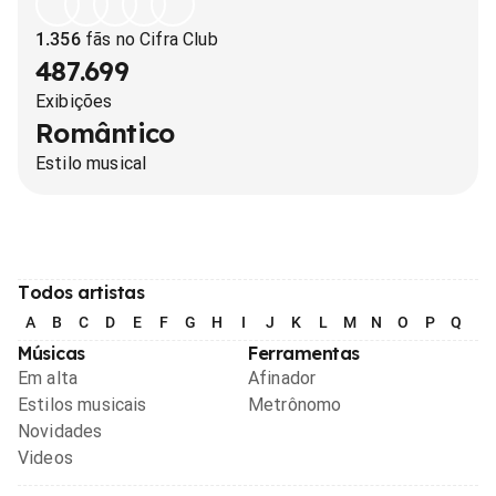
1.356
fãs no Cifra Club
487.699
Exibições
Romântico
Estilo musical
Todos artistas
A
B
C
D
E
F
G
H
I
J
K
L
M
N
O
P
Q
R
Músicas
Ferramentas
Em alta
Afinador
Estilos musicais
Metrônomo
Novidades
Videos