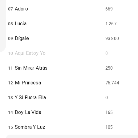
Adoro
07
669
Lucía
08
1.267
Dígale
09
93.800
Aqui Estoy Yo
10
0
Sin Mirar Atrás
11
250
Mi Princesa
12
76.744
Y Si Fuera Ella
13
0
Doy La Vida
14
165
Sombra Y Luz
15
105