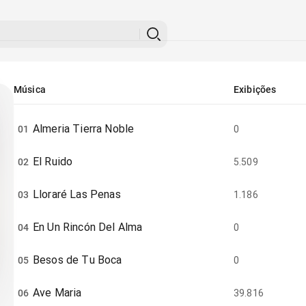
Música
Exibições
Almeria Tierra Noble
01
0
El Ruido
02
5.509
Lloraré Las Penas
03
1.186
En Un Rincón Del Alma
04
0
Besos de Tu Boca
05
0
Ave Maria
06
39.816