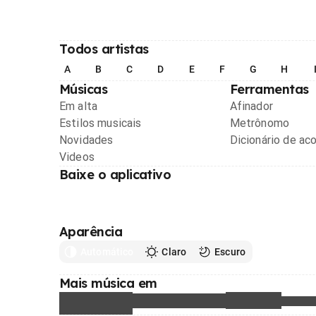
Todos artistas
A
B
C
D
E
F
G
H
Músicas
Ferramentas
Em alta
Afinador
Estilos musicais
Metrônomo
Novidades
Dicionário de ac
Videos
Baixe o aplicativo
Aparência
Automático
Claro
Escuro
Mais música em