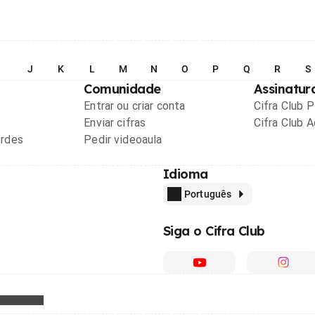
I
J
K
L
M
N
O
P
Q
R
S
Comunidade
Assinatur
Entrar ou criar conta
Cifra Club 
Enviar cifras
Cifra Club 
ordes
Pedir videoaula
Idioma
Português
Siga o Cifra Club