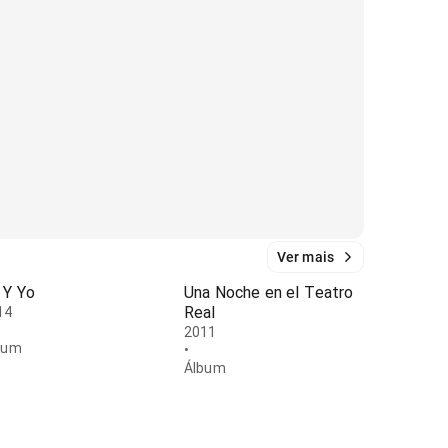
Ver mais
 Y Yo
Una Noche en el Teatro
Real
14
2011
bum
•
Álbum