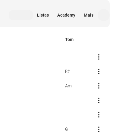
Listas
Academy
Mais
Tom
F#
Am
G