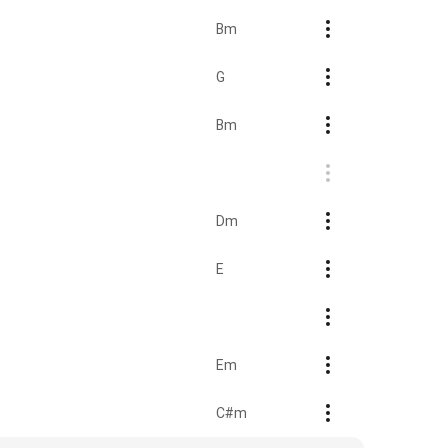
Bm
G
Bm
Dm
E
Em
C#m