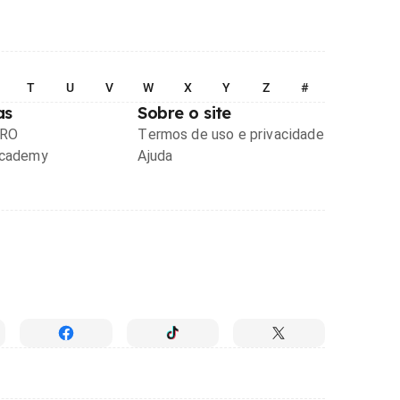
T
U
V
W
X
Y
Z
#
as
Sobre o site
PRO
Termos de uso e privacidade
Academy
Ajuda