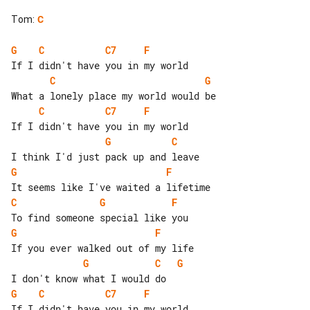
Tom
:
C
G
C
C7
F
C
G
C
C7
F
G
C
G
F
C
G
F
G
F
G
C
G
G
C
C7
F