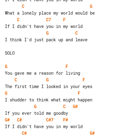
C
G
C
C7
F
G
C
I think I'd just pack up and leave

SOLO

G
F
C
G
F
G
F
G
C
G#
G#
C#
C#7
F#
C#
G#