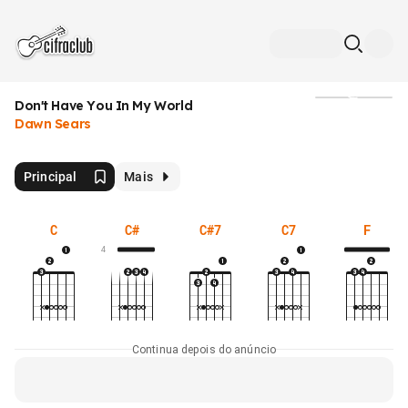
Don't Have You In My World
Mídia
Dawn Sears
Principal
Mais
C
C#
C#7
C7
F
4
Continua depois do anúncio