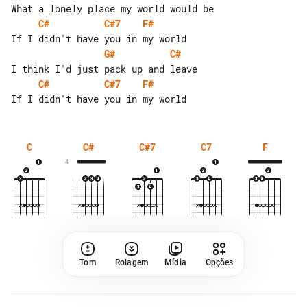
C#
C#7
F#
G#
C#
C#
C#7
F#
C
C#
C#7
C7
F
4
Tom
Rolagem
Mídia
Opções