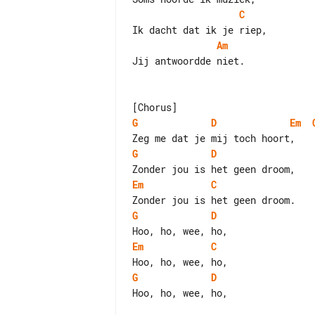
C
Am
Jij antwoordde niet.

G
D
Em
G
D
Em
C
G
D
Em
C
G
D
Hoo, ho, wee, ho,
