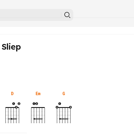
Sliep
D
Em
G