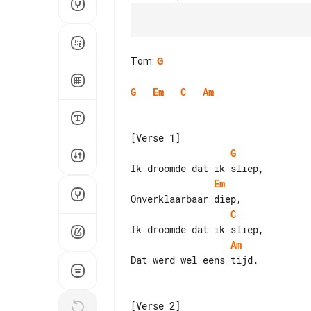
Tom
:
G
G
Em
C
Am
G
Em
C
Am
Dat werd wel eens tijd.
