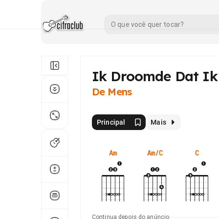
Ik Droomde Dat Ik 
De Mens
Principal
Mais
Am
Am/C
C
Continua depois do anúncio