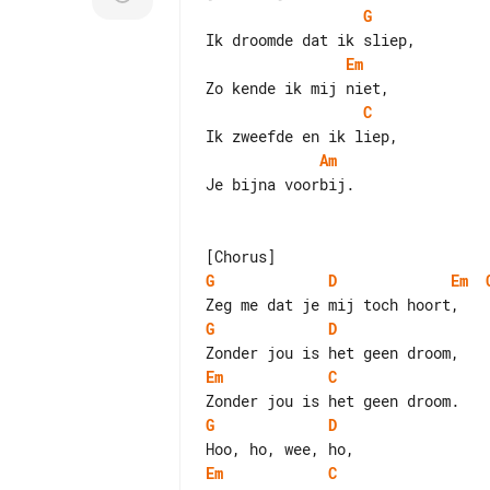
G
Em
C
Am
Je bijna voorbij.

G
D
Em
G
D
Em
C
G
D
Em
C