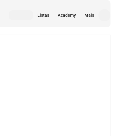
Listas
Academy
Mais
Mídia