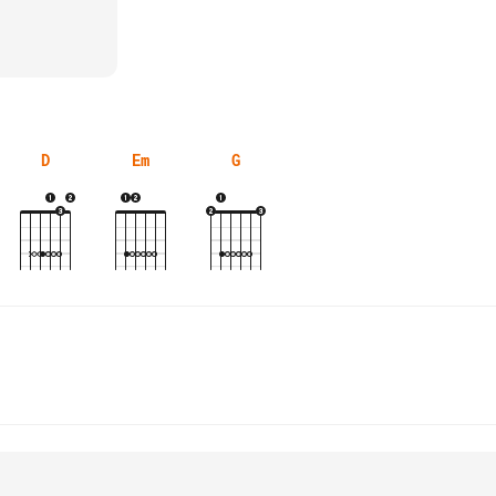
D
Em
G