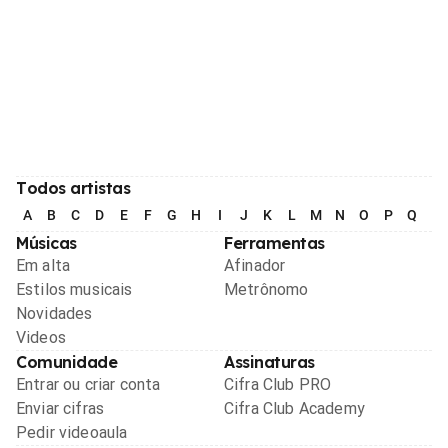
Todos artistas
A
B
C
D
E
F
G
H
I
J
K
L
M
N
O
P
Q
R
Músicas
Ferramentas
Em alta
Afinador
Estilos musicais
Metrônomo
Novidades
Videos
Comunidade
Assinaturas
Entrar ou criar conta
Cifra Club PRO
Enviar cifras
Cifra Club Academy
Pedir videoaula