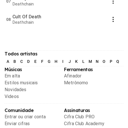
07
Deathchain
Cult Of Death
08
Deathchain
Todos artistas
A
B
C
D
E
F
G
H
I
J
K
L
M
N
O
P
Q
R
Músicas
Ferramentas
Em alta
Afinador
Estilos musicais
Metrônomo
Novidades
Videos
Comunidade
Assinaturas
Entrar ou criar conta
Cifra Club PRO
Enviar cifras
Cifra Club Academy