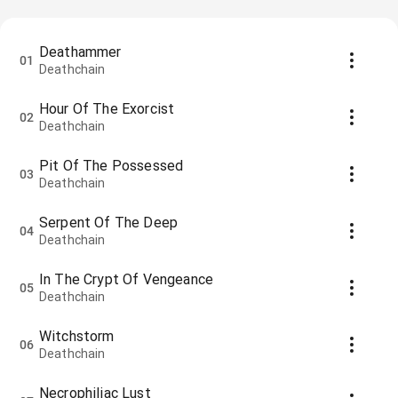
Deathammer
01
Deathchain
Hour Of The Exorcist
02
Deathchain
Pit Of The Possessed
03
Deathchain
Serpent Of The Deep
04
Deathchain
In The Crypt Of Vengeance
05
Deathchain
Witchstorm
06
Deathchain
Necrophiliac Lust