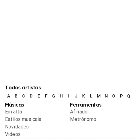
Todos artistas
A
B
C
D
E
F
G
H
I
J
K
L
M
N
O
P
Q
R
Músicas
Ferramentas
Em alta
Afinador
Estilos musicais
Metrônomo
Novidades
Videos