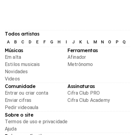
Todos artistas
A
B
C
D
E
F
G
H
I
J
K
L
M
N
O
P
Q
R
Músicas
Ferramentas
Em alta
Afinador
Estilos musicais
Metrônomo
Novidades
Videos
Comunidade
Assinaturas
Entrar ou criar conta
Cifra Club PRO
Enviar cifras
Cifra Club Academy
Pedir videoaula
Sobre o site
Termos de uso e privacidade
Ajuda