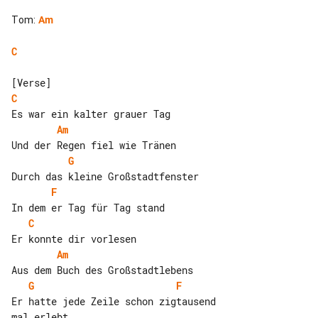
Tom
:
Am
C
C
Am
G
F
C
Am
G
F
Er hatte jede Zeile schon zigtausend 

mal erlebt
