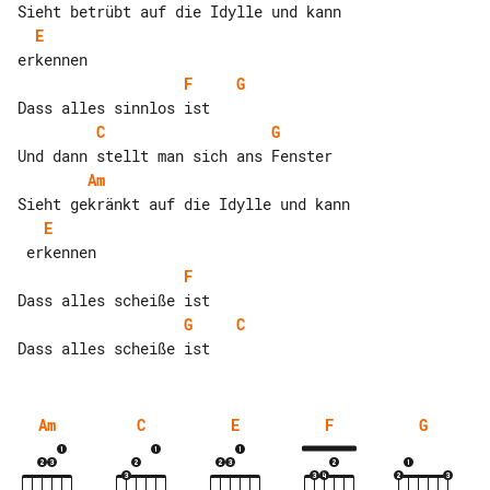
E
F
G
C
G
Am
E
F
G
C
Am
C
E
F
G