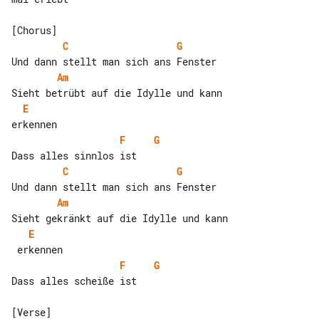
C
G
Am
E
F
G
C
G
Am
E
F
G
Dass alles scheiße ist
