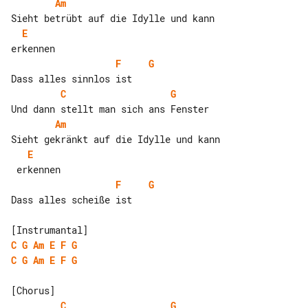
Am
E
F
G
C
G
Am
E
F
G
Dass alles scheiße ist

C
G
Am
E
F
G
C
G
Am
E
F
G
C
G