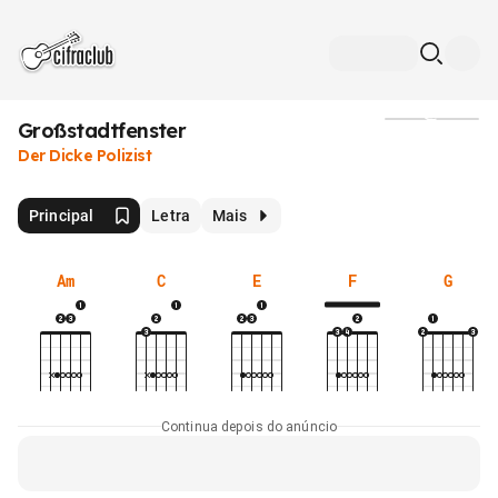
Großstadtfenster
Mídia
Der Dicke Polizist
Principal
Letra
Mais
Am
C
E
F
G
Continua depois do anúncio