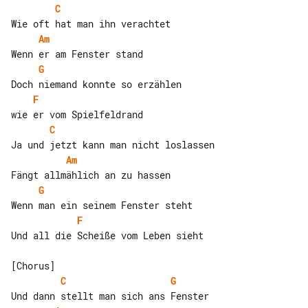
C
Am
G
F
C
Am
G
F
Und all die Scheiße vom Leben sieht

C
G