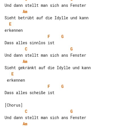
Am
E
F
G
C
G
Am
E
F
G
Dass alles scheiße ist

C
G
Am