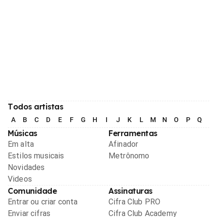
Todos artistas
A
B
C
D
E
F
G
H
I
J
K
L
M
N
O
P
Q
R
Músicas
Ferramentas
Em alta
Afinador
Estilos musicais
Metrônomo
Novidades
Videos
Comunidade
Assinaturas
Entrar ou criar conta
Cifra Club PRO
Enviar cifras
Cifra Club Academy