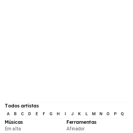
Todos artistas
A
B
C
D
E
F
G
H
I
J
K
L
M
N
O
P
Q
R
Músicas
Ferramentas
Em alta
Afinador