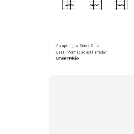
Composição
:
Simon Diaz
Essa informação está errada?
Enviar revisão