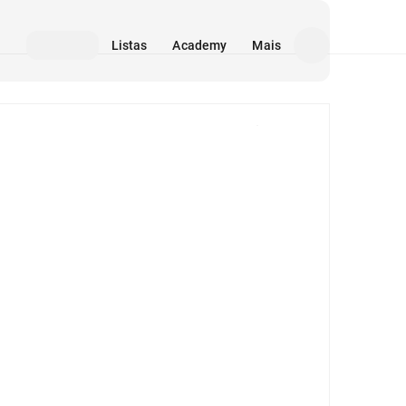
Listas
Academy
Mais
Mídia