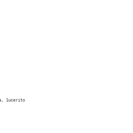
, lucerito
