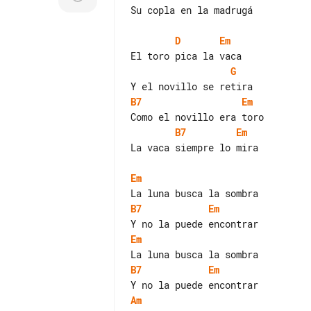
Su copla en la madrugá

D
Em
G
B7
Em
B7
Em
La vaca siempre lo mira

Em
B7
Em
Em
B7
Em
Am