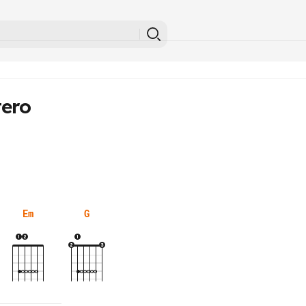
tero
Em
G